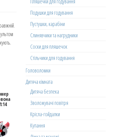
Пляшечки для годування
Подушки для годування
Пустушки, карабіни
равжній.
пультом
Слинявчики та нагрудники
хують.
Соски для пляшечок
Стільчики для годування
Головоломки
Дитяча кімната
Дитяча безпека
рмер
рвона
Зволожувачі повітря
1:14
Крісла-гойдалки
Купання
Ліжка та манежі