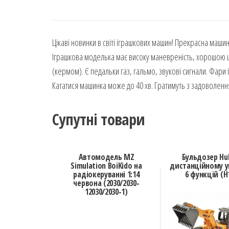
Цікаві новинки в світі іграшкових машин! Прекрасна маши
Іграшкова моделька має високу маневреність, хорошою ш
(кермом). Є педальки газ, гальмо, звукові сигнали. Фари 
Кататися машинка може до 40 хв. Гратимуть з задоволенням
Супутні товари
Автомодель MZ
Бульдозер Hu
Simulation BoiKido на
дистанційному у
радіокеруванні 1:14
6 функцій (H
червона (2030/2030-
12030/2030-1)