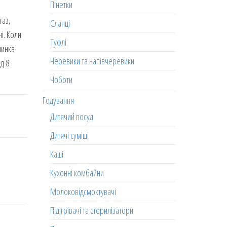
Пінетки
газ,
Сланці
і. Коли
Туфлі
шинка
Черевики та напівчеревики
д 8
Чоботи
Годування
Дитячий посуд
Дитячі суміші
Каші
Кухонні комбайни
Молоковідсмоктувачі
Підігрівачі та стерилізатори