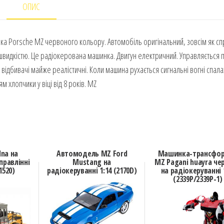
ОПИС
нка Porsche MZ червоного кольору. Автомобіль оригінальний, зовсім як сп
видкістю. Це радіокерована машинка. Двигун електричний. Управляється 
і відбивачі майже реалістичні. Коли машина рухається сигнальні вогні спала
 хлопчики у віці від 8 років. MZ
lna на
Автомодель MZ Ford
Машинка-трансфо
правлінні
Mustang на
MZ Pagani huayra че
1520)
радіокеруванні 1:14 (2170D)
на радіокеруванні 
(2339P/2339P-1)