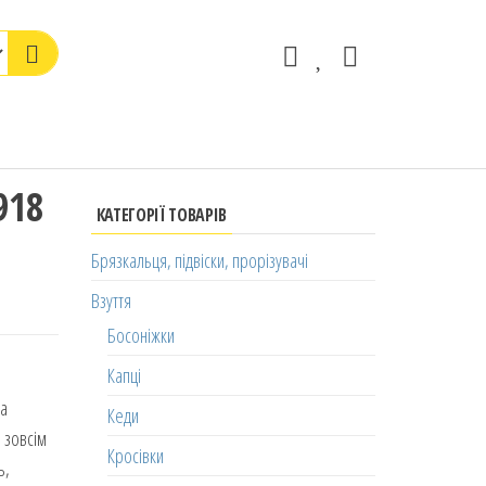
918
КАТЕГОРІЇ ТОВАРІВ
і
Брязкальця, підвіски, прорізувачі
Взуття
Босоніжки
Капці
ка
Кеди
 зовсім
Кросівки
ь,