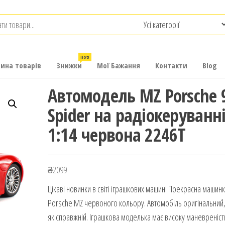
.com.ua
-
итячих
Hot!
рина товарів
Знижки
Мої Бажання
Контакти
Blog
Автомодель MZ Porsche 
Spider на радіокеруванн
1:14 червона 2246T
₴
2099
Цікаві новинки в світі іграшкових машин! Прекрасна машин
Porsche MZ червоного кольору. Автомобіль оригінальний,
як справжній. Іграшкова моделька має високу маневреніст