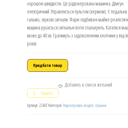
хорошою швидкістю. Це радіокерована машинка. Двигун
електричний. Управляється пультом (кермом). Є педальки 
гальмо, звукові сигнали. Фари і відбивачі майже реалістичн
машина рухається сигнальні вогні спалахують. Кататися ма
може до 40 хв. Гратимуть з задоволенням хлопчики у віці ві
років.
Придбати товар
Добавить в список желаний
Сравнить
Артикул:
2246T
Категорія:
Радіокеровані моделі, іграшки