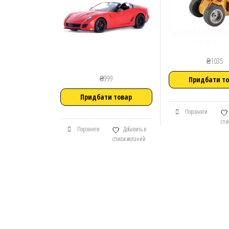
₴
1035
₴
999
Придбати т
Придбати товар
Порівняти
спи
Порівняти
Добавить в
список желаний