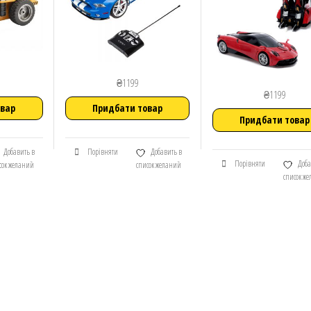
₴
1199
₴
1199
овар
Придбати товар
Придбати товар
Добавить в
Порівняти
Добавить в
Порівняти
Доба
сок желаний
список желаний
список ж