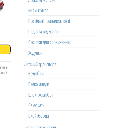
М'які крісла
Постільні приналежності
Радіо та відеоняні
Столики для сповивання
Ходунки
Дитячий транспорт
вить в
Велобіги
еланий
Велосипеди
Електромобілі
Самокати
Скейтборди
Дитячі велосипеди