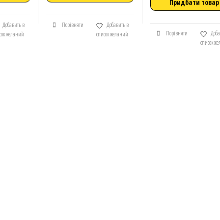
Придбати товар
Добавить в
Порівняти
Добавить в
Порівняти
Доба
сок желаний
список желаний
список ж