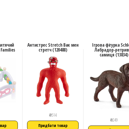
Дитячий
Антистрес Stretch Вак мен
Ігрова фігурка Schl
Families
стретч (120488)
Лабрадор-ретрив
самиця (13834)
₴
514
₴
249
овар
Придбати товар