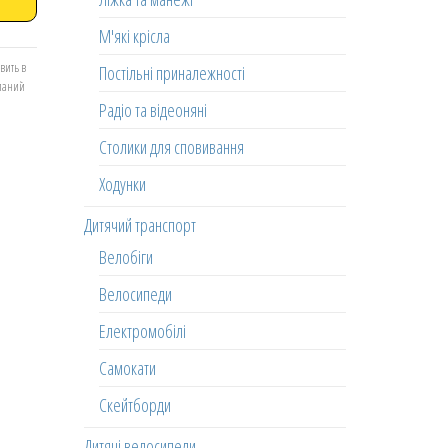
М'які крісла
вить в
Постільні приналежності
еланий
Радіо та відеоняні
Столики для сповивання
Ходунки
Дитячий транспорт
Велобіги
Велосипеди
Електромобілі
Самокати
Скейтборди
Дитячі велосипеди