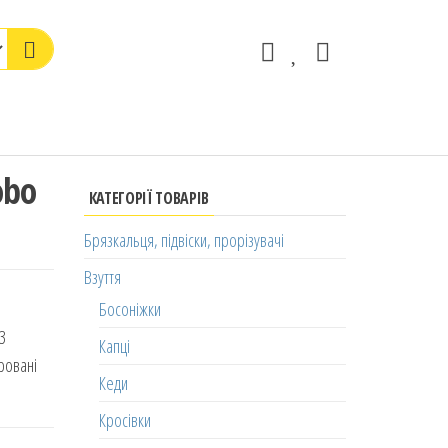
obo
КАТЕГОРІЇ ТОВАРІВ
Брязкальця, підвіски, прорізувачі
Взуття
Босоніжки
3
Капці
тровані
Кеди
Кросівки