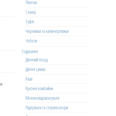
Пінетки
Сланці
Туфлі
Черевики та напівчеревики
Чоботи
Годування
Дитячий посуд
Дитячі суміші
Каші
ля
Кухонні комбайни
Молоковідсмоктувачі
Підігрівачі та стерилізатори