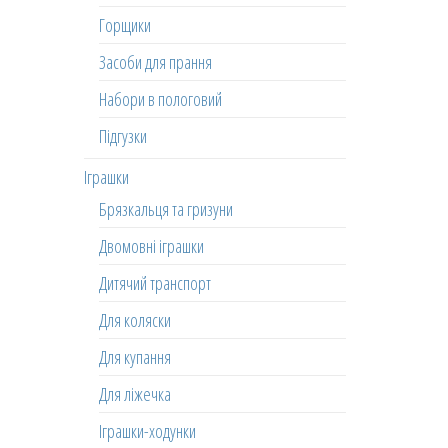
Горщики
Засоби для прання
Набори в пологовий
Підгузки
Іграшки
Брязкальця та гризуни
Двомовні іграшки
Дитячий транспорт
Для коляски
Для купання
Для ліжечка
Іграшки-ходунки