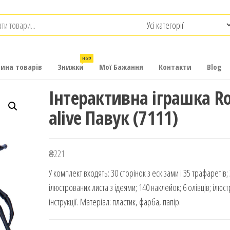
.com.ua
-
итячих
Hot!
рина товарів
Знижки
Мої Бажання
Контакти
Blog
Інтерактивна іграшка R
alive Павук (7111)
₴
221
У комплект входять: 30 сторінок з ескізами і 35 трафаретів; 
ілюстрованих листа з ідеями; 140 наклейок; 6 олівців; ілюс
інструкції. Матеріал: пластик, фарба, папір.