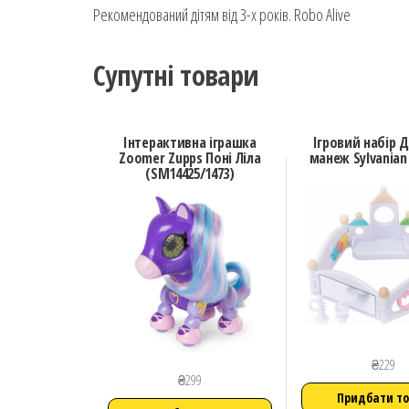
Рекомендований дітям від 3-х років. Robo Alive
Супутні товари
Інтерактивна іграшка
Ігровий набір 
Zoomer Zupps Поні Ліла
манеж Sylvanian 
(SM14425/1473)
₴
229
₴
299
Придбати т