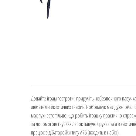
Додайте іграм гостроти і приручіть небезпечного павучка 
любителів екзотичних тварин. Робопавук має дуже реаліст
має пухнасте тільце, що робить іграшку практично справ
за допомогою гнучких лапок павучок рухається в хаотичн
працює від батарейки типу A76 (входить в набір).