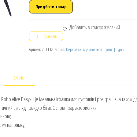
Придбати товар
Добавить в список желаний
Сравнить
Артикул:
7111
Категорія:
Персонажі мультфільмів, ігрові фігурки
ОПИС
Robo Alive Павук. Це ідеальна іграшка для пустощів і розіграшів, а також д
ичний вигляд і швидко бігає.Основні характеристики:
жньою;
ому напрямку;