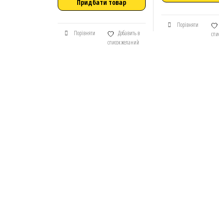
Придбати товар
Порівняти
Порівняти
Добавить в
спи
список желаний