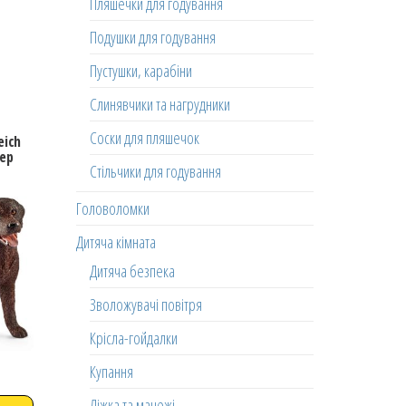
Пляшечки для годування
Подушки для годування
Пустушки, карабіни
Слинявчики та нагрудники
Соски для пляшечок
eich
ер
Стільчики для годування
Головоломки
Дитяча кімната
Дитяча безпека
Зволожувачі повітря
Крісла-гойдалки
Купання
Ліжка та манежі