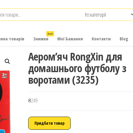
.com.ua
-
итячих
Hot!
рина товарів
Знижки
Мої Бажання
Контакти
Blog
Аером’яч RongXin для
домашнього футболу з
воротами (3235)
₴
249
Придбати товар