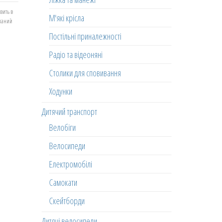
вить в
М'які крісла
еланий
Постільні приналежності
Радіо та відеоняні
Столики для сповивання
Ходунки
Дитячий транспорт
Велобіги
Велосипеди
Електромобілі
Самокати
Скейтборди
Дитячі велосипеди