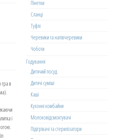
Пінетки
Сланці
Туфлі
Черевики та напівчеревики
Чоботи
Годування
Дитячий посуд
Дитячі суміші
 гра в
ма).
Каші
Кухонні комбайни
микаючи
Молоковідсмоктувачі
литка і
ногою.
Підігрівачі та стерилізатори
in