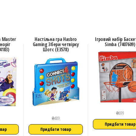
n Master
Настільна гра Hasbro
Ігровий набір Баск
норіг
Gaming Збери четвірку
Simba (7407609)
4183)
Шотс (E3578)
₴
699
₴
489
Придбати товар
овар
Придбати товар