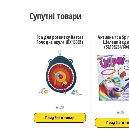
Супутні товари
Гра для розвитку Battat
Активна гра Spi
Голодна акула (BX1638Z)
Шалений єди
(SM98234/604
₴
620
₴
599
Придбати товар
Придбати т