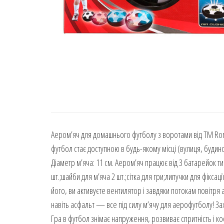
Аером’яч для домашнього футболу з воротами від ТМ Ron
футбол стає доступною в будь-якому місці (вулиця, будинок
Діаметр м’яча: 11 см. Аером’яч працює від 3 батарейок ти
шт.;шайби для м’яча 2 шт.;сітка для гри;липучки для фікса
його, ви активуєте вентилятор і завдяки потокам повітря
навіть асфальт — все під силу м’ячу для аерофутболу! З
Гра в футбол знімає напруження, розвиває спритність і коо