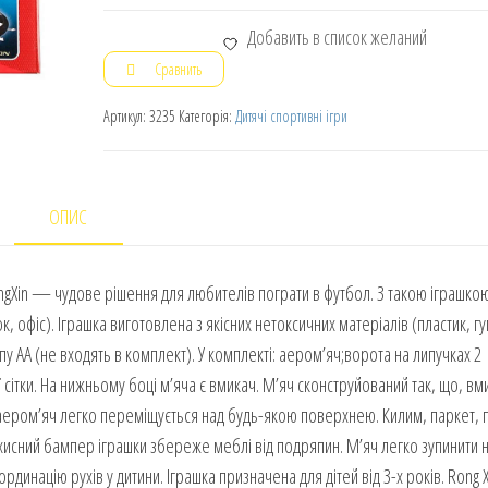
Добавить в список желаний
Сравнить
Артикул:
3235
Категорія:
Дитячі спортивні ігри
ОПИС
gXin — чудове рішення для любителів пограти в футбол. З такою іграшкою
, офіс). Іграшка виготовлена з якісних нетоксичних матеріалів (пластик, гу
пу АА (не входять в комплект). У комплекті: аером’яч;ворота на липучках 2
ції сітки. На нижньому боці м’яча є вмикач. М’яч сконструйований так, що, в
 аером’яч легко переміщується над будь-якою поверхнею. Килим, паркет, п
ахисний бампер іграшки збереже меблі від подряпин. М’яч легко зупинити 
рдинацію рухів у дитини. Іграшка призначена для дітей від 3-х років. Rong X