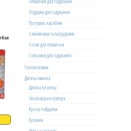
Пляшечки для годування
Подушки для годування
Пустушки, карабіни
Слинявчики та нагрудники
етбол
Соски для пляшечок
Стільчики для годування
Головоломки
Дитяча кімната
Дитяча безпека
Зволожувачі повітря
Крісла-гойдалки
Купання
Ліжка та манежі