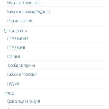
Білизна післяпологова
Набори в пологовий будинок
Одяг для вагітних
Догляд та гігієна
Гігієна малюка
Гігієна мами
Горщики
Засоби для прання
Набори в пологовий
Підгузки
Іграшки
Брязкальця та гризуни