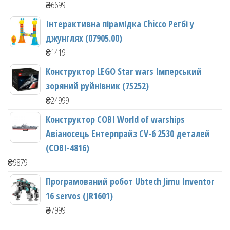
₴
6699
Інтерактивна пірамідка Chicco Регбі у
джунглях (07905.00)
₴
1419
Конструктор LEGO Star wars Імперський
зоряний руйнівник (75252)
₴
24999
Конструктор COBI World of warships
Авіаносець Ентерпрайз CV-6 2530 деталей
(COBI-4816)
₴
9879
Програмований робот Ubtech Jimu Inventor
16 servos (JR1601)
₴
7999