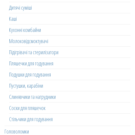
Дитячі суміші
Каші
Кухонні комбайни
Молоковідсмоктувачі
Підігрівачі та стерилізатори
Пляшечки для годування
Подушки для годування
Пустушки, карабіни
Слинявчики та нагрудники
Соски для пляшечок
Стільчики для годування
Головоломки