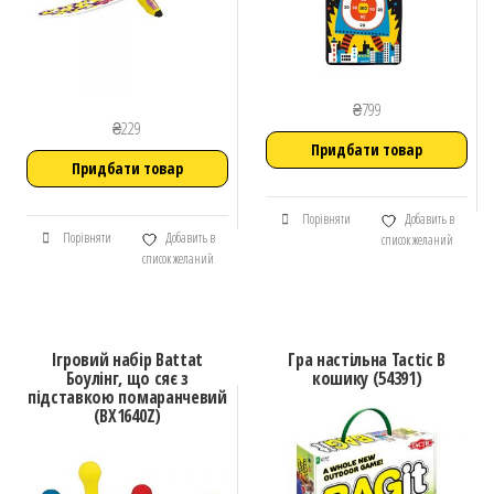
₴
799
₴
229
Придбати товар
Придбати товар
Порівняти
Добавить в
Порівняти
Добавить в
список желаний
список желаний
Ігровий набір Battat
Гра настільна Tactic В
Боулінг, що сяє з
кошику (54391)
підставкою помаранчевий
(BX1640Z)