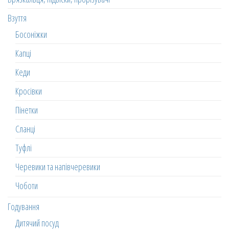
Взуття
Босоніжки
Капці
Кеди
Кросівки
Пінетки
Сланці
Туфлі
Черевики та напівчеревики
Чоботи
Годування
Дитячий посуд