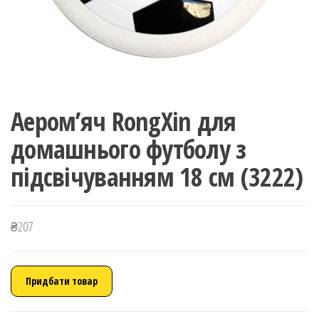
Аером’яч RongXin для
домашнього футболу з
підсвічуванням 18 см (3222)
₴
207
Придбати товар