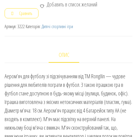
Добавить в список желаний
Сравнить
Артикул:
3222
Категорія:
Дитячі спортивні ігри
ОПИС
Аером’яч для футболу зі підсвічуванням від ТМ RongXin — чудове
рішення для любителів пограти в футбол. З такою іграшкою гра в
футбол стане доступною в будь-якому місці (вулиця, будинок, офіс).
Іграшка виготовлена з якісних нетоксичних матеріалів (пластик, гума).
Діаметр м’яча: 18 см. Аером’яч працює від 4 батарейок типу АА (не
входять в комплект). М’яч має підсвітку на верхній панелі. На
нижньому боці м’яча є вмикач. М’яч сконструйований так, що,
вмикаючи іграшку, ви активуєте вентилятор і завдяки потокам повітря