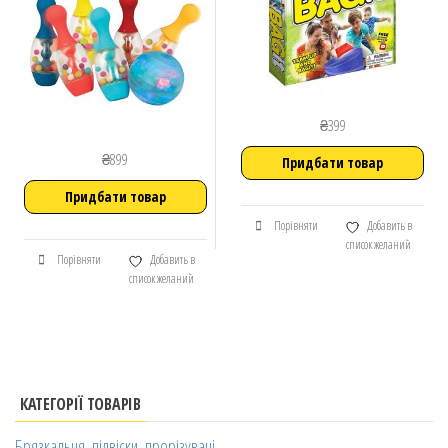
₴
399
₴
899
Придбати товар
Придбати товар
Порівняти
Добавить в
список желаний
Порівняти
Добавить в
список желаний
КАТЕГОРІЇ ТОВАРІВ
Брязкальця, підвіски, прорізувачі