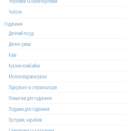
Черевики та напівчеревики
Чоботи
Годування
Дитячий посуд
Дитячі суміші
Каші
Кухонні комбайни
Молоковідсмоктувачі
Підігрівачі та стерилізатори
Пляшечки для годування
Подушки для годування
Пустушки, карабіни
Слинявчики та нагрудники