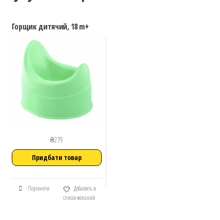
Горщик дитячий, 18 m+
₴
279
Придбати товар
Порівняти
Добавить в
список желаний