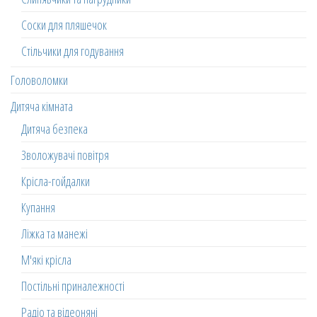
Соски для пляшечок
Стільчики для годування
Головоломки
Дитяча кімната
Дитяча безпека
Зволожувачі повітря
Крісла-гойдалки
Купання
Ліжка та манежі
М'які крісла
Постільні приналежності
Радіо та відеоняні