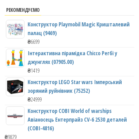
РЕКОМЕНДУЄМО
Конструктор Playmobil Magic Кришталевий
палац (9469)
₴
6699
Інтерактивна пірамідка Chicco Регбі у
джунглях (07905.00)
₴
1419
Конструктор LEGO Star wars Імперський
зоряний руйнівник (75252)
₴
24999
Конструктор COBI World of warships
Авіаносець Ентерпрайз CV-6 2530 деталей
(COBI-4816)
₴
9879