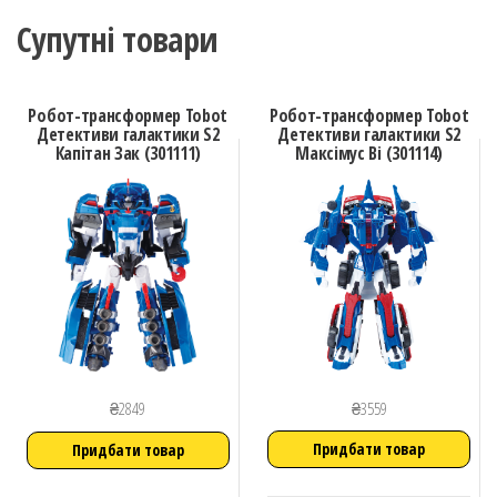
Супутні товари
Робот-трансформер Tobot
Робот-трансформер Tobot
Детективи галактики S2
Детективи галактики S2
Капітан Зак (301111)
Максімус Ві (301114)
₴
3559
₴
2849
Придбати товар
Придбати товар