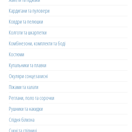
Кардигани та пуловери
Ковдри та пелюшки
Колготи та шкарпетки
Комбінезони, комплекти та боді
Костюми
Купальники та плавки
Окуляри сонцезахисні
Піжами та халати
Реглани, поло та сорочки
Рушники та накидки
Спідня білизна
Сукні та спідниці