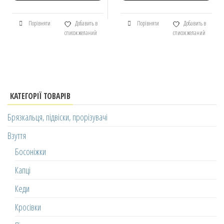
Порівняти
Добавить в
Порівняти
Добавить в
список желаний
список желаний
КАТЕГОРІЇ ТОВАРІВ
Брязкальця, підвіски, прорізувачі
Взуття
Босоніжки
Капці
Кеди
Кросівки