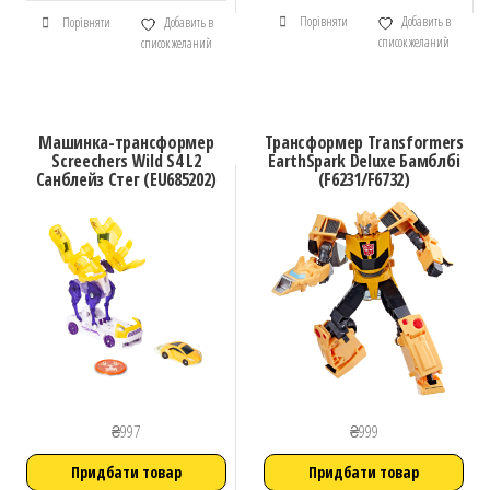
Порівняти
Добавить в
Порівняти
Добавить в
список желаний
список желаний
Машинка-трансформер
Трансформер Transformers
Screechers Wild S4 L2
EarthSpark Deluxe Бамблбі
Санблейз Стег (EU685202)
(F6231/F6732)
₴
997
₴
999
Придбати товар
Придбати товар