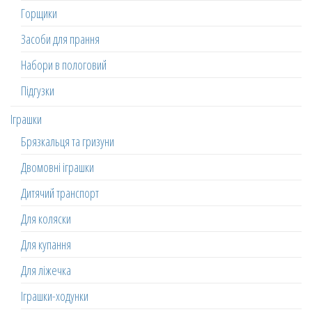
Горщики
Засоби для прання
Набори в пологовий
Підгузки
Іграшки
Брязкальця та гризуни
Двомовні іграшки
Дитячий транспорт
Для коляски
Для купання
Для ліжечка
Іграшки-ходунки