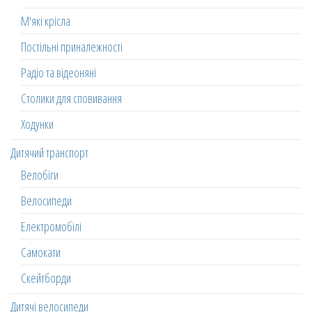
М'які крісла
Постільні приналежності
Радіо та відеоняні
Столики для сповивання
Ходунки
Дитячий транспорт
Велобіги
Велосипеди
Електромобілі
Самокати
Скейтборди
Дитячі велосипеди