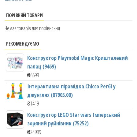
ПОРІВНЯЙ ТОВАРИ
Немає товарів для порівняння
РЕКОМЕНДУЄМО
Конструктор Playmobil Magic Кришталевий
палац (9469)
₴
6699
Інтерактивна пірамідка Chicco Регбі у
джунглях (07905.00)
₴
1419
Конструктор LEGO Star wars Імперський
зоряний руйнівник (75252)
₴
24999