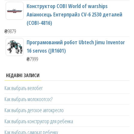
Конструктор COBI World of warships
Авіаносець Ентерпрайз CV-6 2530 деталей
(COBI-4816)
₴
9879
Програмований робот Ubtech Jimu Inventor
16 servos (JR1601)
₴
7999
НЕДАВНІ ЗАПИСИ
Как выбрать велобег
Как выбрать молокоотсос?
Как выбрать детское автокресло
Как выбрать конструктор для ребенка
Как выбрать самокат ребенку