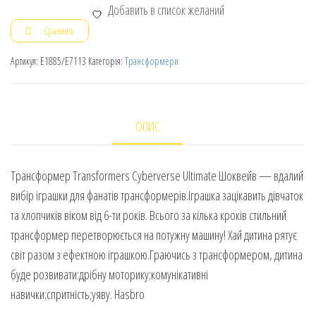
Добавить в список желаний
Сравнить
Артикул:
E1885/E7113
Категорія:
Трансформери
ОПИС
Трансформер Transformers Cyberverse Ultimate Шоквейв — вдалий
вибір іграшки для фанатів трансформерів.Іграшка зацікавить дівчаток
та хлопчиків віком від 6-ти років. Всього за кілька кроків стильний
трансформер перетворюється на потужну машину! Хай дитина рятує
світ разом з ефектною іграшкою.Граючись з трансформером, дитина
буде розвивати:дрібну моторику;комунікативні
навички;спритність;уяву. Hasbro