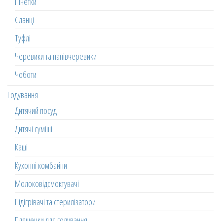
Пінетки
Сланці
Туфлі
Черевики та напівчеревики
Чоботи
Годування
Дитячий посуд
Дитячі суміші
Каші
Кухонні комбайни
Молоковідсмоктувачі
Підігрівачі та стерилізатори
Пляшечки для годування