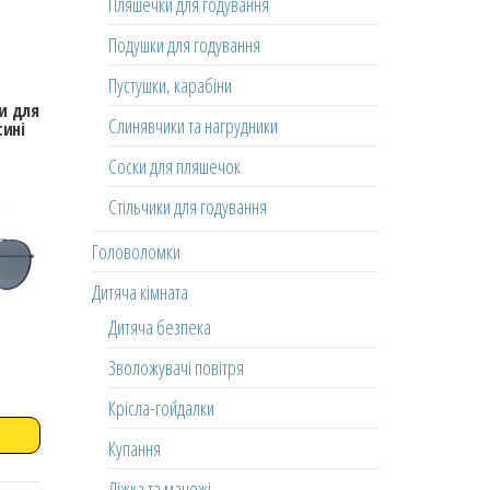
Пляшечки для годування
Подушки для годування
Пустушки, карабіни
и для
Слинявчики та нагрудники
сині
Соски для пляшечок
Стільчики для годування
Головоломки
Дитяча кімната
Дитяча безпека
Зволожувачі повітря
Крісла-гойдалки
Купання
Ліжка та манежі