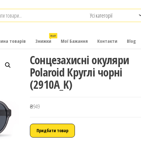
.com.ua
-
итячих
Hot!
рина товарів
Знижки
Мої Бажання
Контакти
Blog
Сонцезахисні окуляри
Polaroid Круглі чорні
(2910A_K)
₴
949
Придбати товар