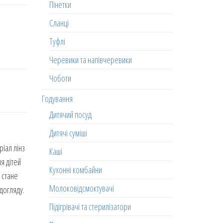
Пінетки
Сланці
Туфлі
Черевики та напівчеревики
Чоботи
Годування
Дитячий посуд
Дитячі суміші
іал лінз
Каші
ля дітей
Кухонні комбайни
 стане
Молоковідсмоктувачі
догляду.
Підігрівачі та стерилізатори