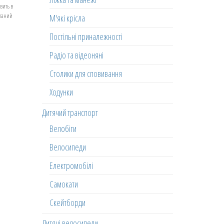
вить в
еланий
М'які крісла
Постільні приналежності
Радіо та відеоняні
Столики для сповивання
Ходунки
Дитячий транспорт
Велобіги
Велосипеди
Електромобілі
Самокати
Скейтборди
Дитячі велосипеди