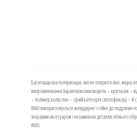
Багатошарова поляризація, якісне покриття лінз, міцна о
випромінювання.Характеристики:модель – кругла;вік – від
– полімер;колір лінз – сірий;категорія світлофільтру – III
INVU використовується антиударне і стійке до подряпин п
яскравим аксесуаром і незамінною деталлю літнього обра
INVU