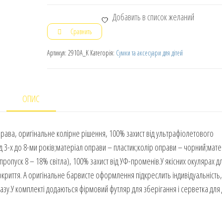
Добавить в список желаний
Сравнить
Артикул:
2910A_K
Категорія:
Сумки та аксесуари для дітей
ОПИС
права, оригінальне колірне рішення, 100% захист від ультрафіолетового
 3-х до 8-ми років;матеріал оправи – пластик;колір оправи – чорний;матер
 (пропуск 8 – 18% світла), 100% захист від УФ-променів.У якісних окулярах д
окриття. А оригінальне барвисте оформлення підкреслить індивідуальність,
зу.У комплекті додаються фірмовий футляр для зберігання і серветка для 