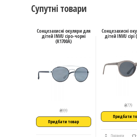
Супутні товари
Сонцезахисні окуляри для
Сонцезахисні ок
дітей INVU сіро-чорні
дітей INVU сірі 
(K1700A)
₴
779
₴
999
Придбати т
Придбати товар
Порівняти