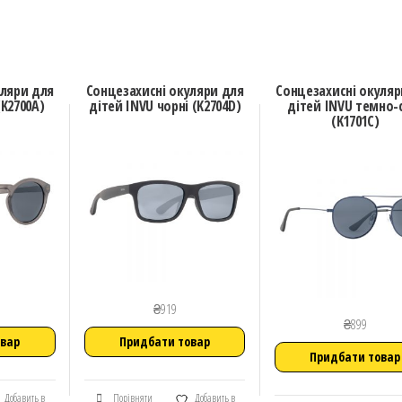
уляри для
Сонцезахисні окуляри для
Сонцезахисні окуляр
(K2700A)
дітей INVU чорні (K2704D)
дітей INVU темно-
(K1701C)
₴
919
₴
899
овар
Придбати товар
Придбати товар
Добавить в
Порівняти
Добавить в