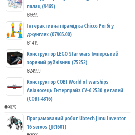
палац (9469)
₴
6699
Інтерактивна пірамідка Chicco Регбі у
джунглях (07905.00)
₴
1419
Конструктор LEGO Star wars Імперський
зоряний руйнівник (75252)
₴
24999
Конструктор COBI World of warships
Авіаносець Ентерпрайз CV-6 2530 деталей
(COBI-4816)
₴
9879
Програмований робот Ubtech Jimu Inventor
16 servos (JR1601)