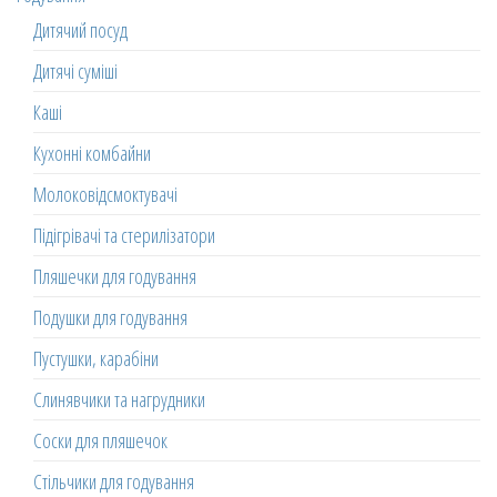
Дитячий посуд
Дитячі суміші
Каші
Кухонні комбайни
Молоковідсмоктувачі
Підігрівачі та стерилізатори
Пляшечки для годування
Подушки для годування
Пустушки, карабіни
Слинявчики та нагрудники
Соски для пляшечок
Стільчики для годування