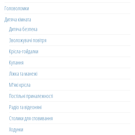
Головоломки
Дитяча кімната
Дитяча безпека
Зволожувачі повітря
Крісла-гойдалки
Купання
Ліжка та манежі
М'які крісла
Постільні приналежності
Радіо та відеоняні
Столики для сповивання
Ходунки