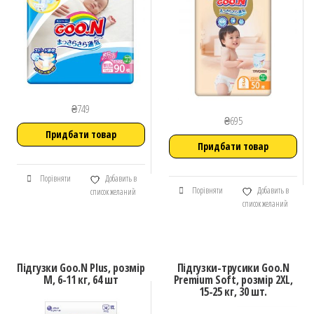
₴
749
₴
695
Придбати товар
Придбати товар
Порівняти
Добавить в
Порівняти
Добавить в
список желаний
список желаний
Підгузки Goo.N Plus, розмір
Підгузки-трусики Goo.N
M, 6-11 кг, 64 шт
Premium Soft, розмір 2XL,
15-25 кг, 30 шт.