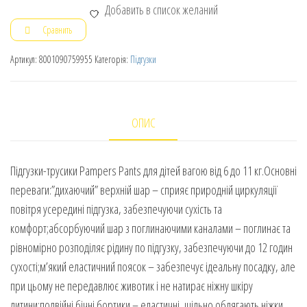
Добавить в список желаний
Сравнить
Артикул:
8001090759955
Категорія:
Підгузки
ОПИС
Підгузки-трусики Pampers Pants для дітей вагою від 6 до 11 кг.Основні
переваги:”дихаючий” верхній шар – сприяє природній циркуляції
повітря усередині підгузка, забезпечуючи сухість та
комфорт;абсорбуючий шар з поглинаючими каналами – поглинає та
рівномірно розподіляє рідину по підгузку, забезпечуючи до 12 годин
сухості;м’який еластичний поясок – забезпечує ідеальну посадку, але
при цьому не передавлює животик і не натирає ніжну шкіру
дитини;подвійні бічні бортики – еластичні, щільно облягають ніжки,