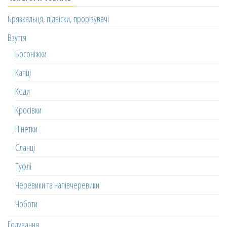
Брязкальця, підвіски, прорізувачі
Взуття
Босоніжки
Капці
Кеди
Кросівки
Пінетки
Сланці
Туфлі
Черевики та напівчеревики
Чоботи
Годування