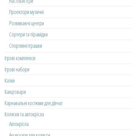
Настільні ігри
Проектори музичні
Розвиваючі центри
Сортери та пірамідки
Спортивні іграшки
Ігрові комплекси
Ігрові набори
Казки
Канцтовари
Карнавальні костюми для дівчат
Коляски та автокрісла
Автокрісла
Аксесуари для колясок