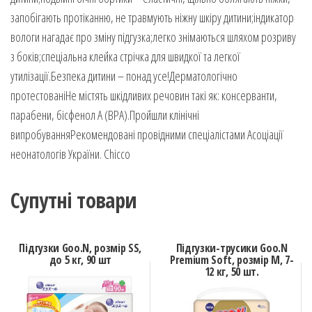
запобігають протіканню, не травмують ніжну шкіру дитини;індикатор
вологи нагадає про зміну підгузка;легко знімаються шляхом розриву
з боків;спеціальна клейка стрічка для швидкої та легкої
утилізації.Безпека дитини – понад усе!Дерматологічно
протестованіНе містять шкідливих речовин такі як: консерванти,
парабени, бісфенол A (BPA).Пройшли клінічні
випробуванняРекомендовані провідними спеціалістами Асоціації
неонатологів України. Chicco
Супутні товари
Підгузки Goo.N, розмір SS,
Підгузки-трусики Goo.N
до 5 кг, 90 шт
Premium Soft, розмір M, 7-
12 кг, 50 шт.