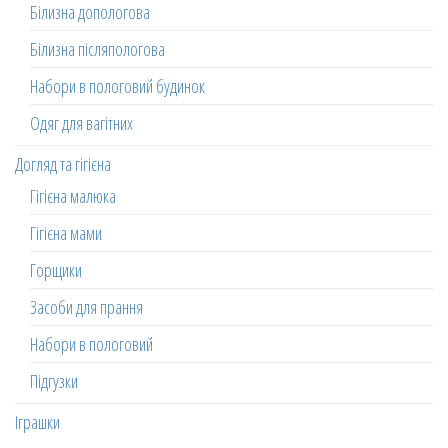
Білизна допологова
Білизна післяпологова
Набори в пологовий будинок
Одяг для вагітних
Догляд та гігієна
Гігієна малюка
Гігієна мами
Горщики
Засоби для прання
Набори в пологовий
Підгузки
Іграшки