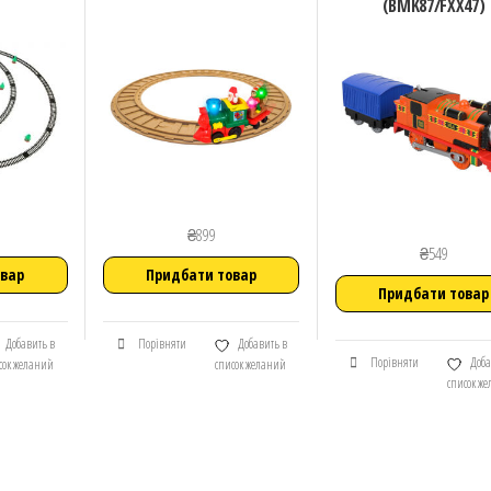
(BMK87/FXX47)
₴
899
₴
549
овар
Придбати товар
Придбати товар
Добавить в
Порівняти
Добавить в
Порівняти
Доба
сок желаний
список желаний
список ж