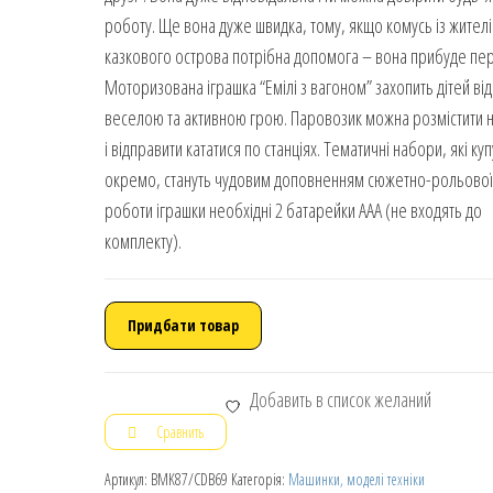
роботу. Ще вона дуже швидка, тому, якщо комусь із жителі
казкового острова потрібна допомога – вона прибуде пе
Моторизована іграшка “Емілі з вагоном” захопить дітей від
веселою та активною грою. Паровозик можна розмістити 
і відправити кататися по станціях. Тематичні набори, які ку
окремо, стануть чудовим доповненням сюжетно-рольової
роботи іграшки необхідні 2 батарейки AAA (не входять до
комплекту).
Придбати товар
Добавить в список желаний
Сравнить
Артикул:
BMK87/CDB69
Категорія:
Машинки, моделі техніки