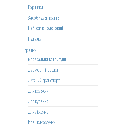
Горщики
Засоби для прання
Набори в пологовий
Підгузки
Іграшки
Брязкальця та гризуни
Двомовні іграшки
Дитячий транспорт
Для коляски
Для купання
Для ліжечка
Іграшки-ходунки