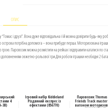
ОПИС
 “Томас і друзі”. Вона дуже відповідальна і їй можна довірити будь-яку ро
го острова потрібна допомога – вона прибуде перша. Моторизована іграшк
ю грою. Паровозик можна розмістити на рейках і відправити кататися по ста
им доповненням сюжетно-рольової гри.Для роботи іграшки необхідні 2 бат
ажирський
Ігровий набір Kiddieland
Паровозик Thomas
ктами 4
Різдвяний експрес із
Friends Track master 
A-3B)
ефектами (056770)
вагоном моторизов