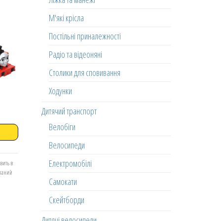
М'які крісла
Постільні приналежності
Радіо та відеоняні
Столики для сповивання
Ходунки
Дитячий транспорт
Велобіги
Велосипеди
Електромобілі
вить в
еланий
Самокати
Скейтборди
Дитячі велосипеди