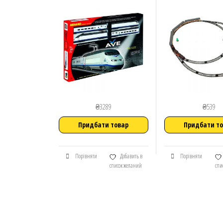
₴
3289
₴
539
Придбати товар
Придбати т
Порівняти
Добавить в
Порівняти
список желаний
спи