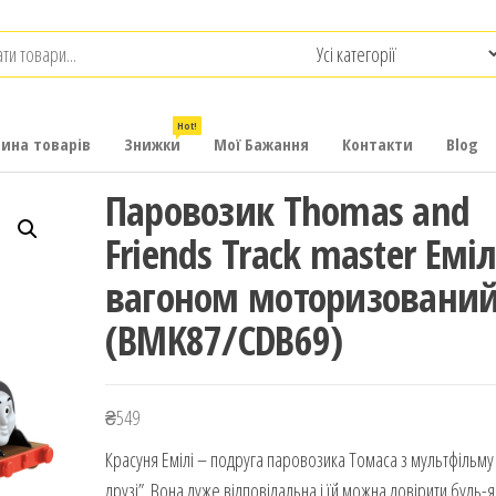
.com.ua
-
итячих
Hot!
рина товарів
Знижки
Мої Бажання
Контакти
Blog
Паровозик Thomas and
Friends Track master Еміл
вагоном моторизовани
(BMK87/CDB69)
₴
549
Красуня Емілі – подруга паровозика Томаса з мультфільму 
друзі”. Вона дуже відповідальна і їй можна довірити будь-я