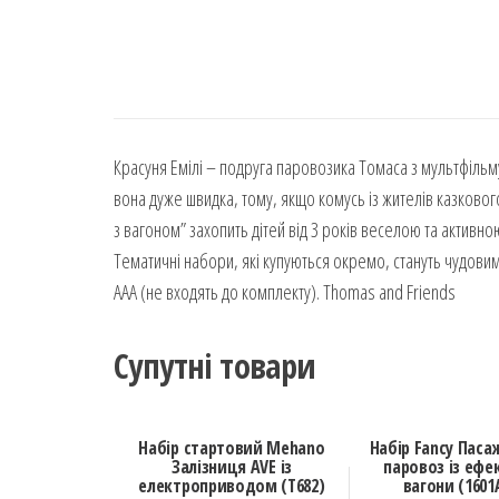
Красуня Емілі – подруга паровозика Томаса з мультфільму
вона дуже швидка, тому, якщо комусь із жителів казково
з вагоном” захопить дітей від 3 років веселою та активно
Тематичні набори, які купуються окремо, стануть чудов
AAA (не входять до комплекту). Thomas and Friends
Супутні товари
Набір стартовий Mehano
Набір Fancy Пас
Залізниця AVE із
паровоз із ефе
електроприводом (T682)
вагони (1601