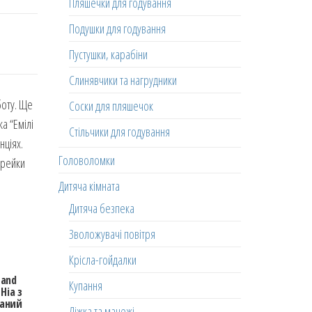
Пляшечки для годування
Подушки для годування
Пустушки, карабіни
Слинявчики та нагрудники
боту. Ще
Соски для пляшечок
а “Емілі
Стільчики для годування
нціях.
Головоломки
арейки
Дитяча кімната
Дитяча безпека
Зволожувачі повітря
Крісла-гойдалки
 and
Купання
Ніа з
аний
Ліжка та манежі