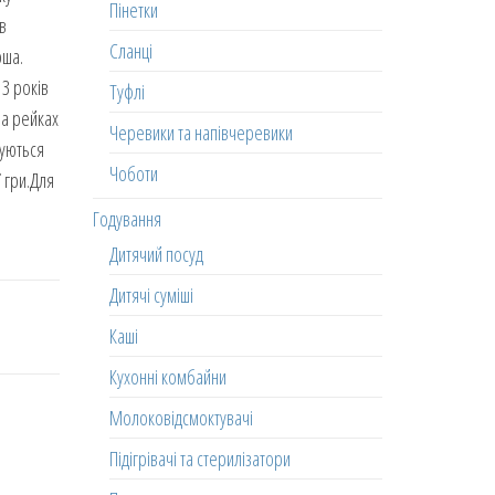
Пінетки
в
Сланці
рша.
 3 років
Туфлі
на рейках
Черевики та напівчеревики
пуються
Чоботи
 гри.Для
Годування
Дитячий посуд
Дитячі суміші
Каші
Кухонні комбайни
Молоковідсмоктувачі
Підігрівачі та стерилізатори