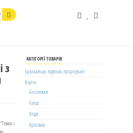
КАТЕГОРІЇ ТОВАРІВ
і з
Брязкальця, підвіски, прорізувачі
й
Взуття
Босоніжки
Капці
Кеди
“Томас і
Кросівки
ку