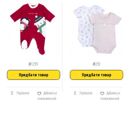
₴
1299
₴
359
Придбати товар
Придбати товар
Порівняти
Добавить в
Порівняти
Добавить в
список желаний
список желаний