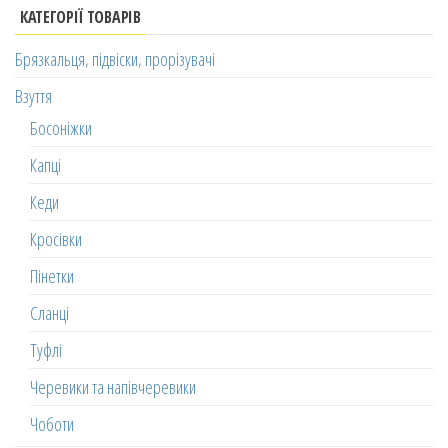
КАТЕГОРІЇ ТОВАРІВ
Брязкальця, підвіски, прорізувачі
Взуття
Босоніжки
Капці
Кеди
Кросівки
Пінетки
Сланці
Туфлі
Черевики та напівчеревики
Чоботи