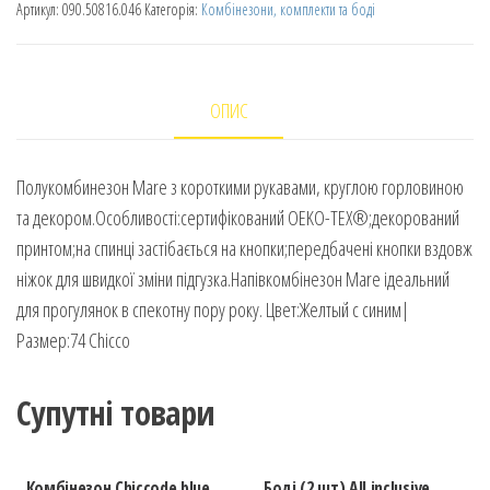
Артикул:
090.50816.046
Категорія:
Комбінезони, комплекти та боді
ОПИС
Полукомбинезон Mare з короткими рукавами, круглою горловиною
та декором.Особливості:сертифікований OEKO-TEX®;декорований
принтом;на спинці застібається на кнопки;передбачені кнопки вздовж
ніжок для швидкої зміни підгузка.Напівкомбінезон Mare ідеальний
для прогулянок в спекотну пору року. Цвет:Желтый с синим|
Размер:74 Chicco
Супутні товари
Комбінезон Chiccode blue
Боді (2 шт) All inclusive