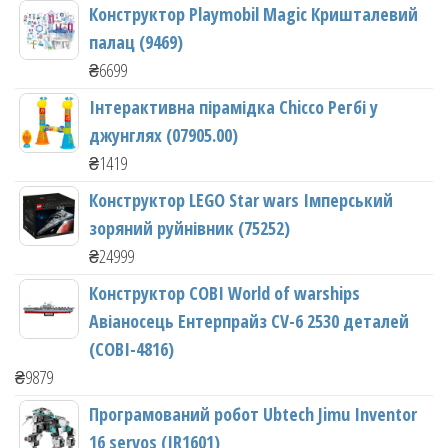
Конструктор Playmobil Magic Кришталевий
палац (9469)
₴
6699
Інтерактивна пірамідка Chicco Регбі у
джунглях (07905.00)
₴
1419
Конструктор LEGO Star wars Імперський
зоряний руйнівник (75252)
₴
24999
Конструктор COBI World of warships
Авіаносець Ентерпрайз CV-6 2530 деталей
(COBI-4816)
₴
9879
Програмований робот Ubtech Jimu Inventor
16 servos (JR1601)