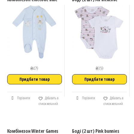
₴
479
₴
359
Придбати товар
Придбати товар
Порівняти
Добавить в
Порівняти
Добавить в
список желаний
список желаний
Комбінезон Winter Games
Боді (2 шт) Pink bunnies