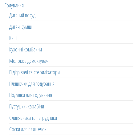
Годування
Дитячий посуд
Дитячі суміші
Каші
Кухонні комбайни
Молоковідсмоктувачі
Підігрівачі та стерилізатори
Пляшечки для годування
Подушки для годування
Пустушки, карабіни
Слинявчики та нагрудники
Соски для пляшечок