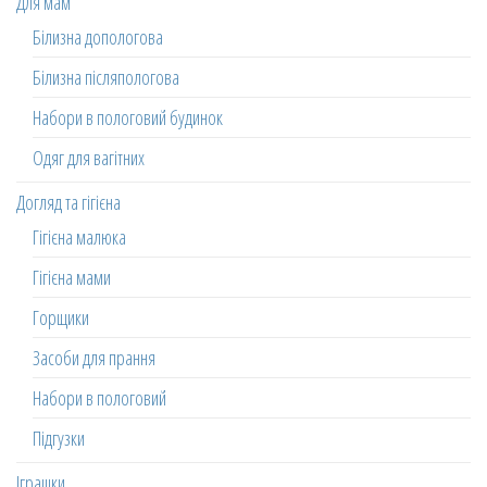
Для мам
Білизна допологова
Білизна післяпологова
Набори в пологовий будинок
Одяг для вагітних
Догляд та гігієна
Гігієна малюка
Гігієна мами
Горщики
Засоби для прання
Набори в пологовий
Підгузки
Іграшки