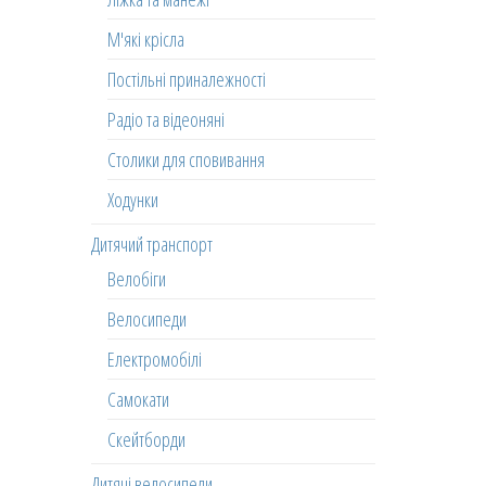
М'які крісла
Постільні приналежності
Радіо та відеоняні
Столики для сповивання
Ходунки
Дитячий транспорт
Велобіги
Велосипеди
Електромобілі
Самокати
Скейтборди
Дитячі велосипеди