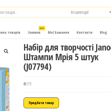
.com.ua
-
итячих
Hot!
рина товарів
Знижки
Мої Бажання
Контакти
Blog
Набір для творчості Jano
Штампи Мрія 5 штук
(J07794)
₴
379
Придбати товар