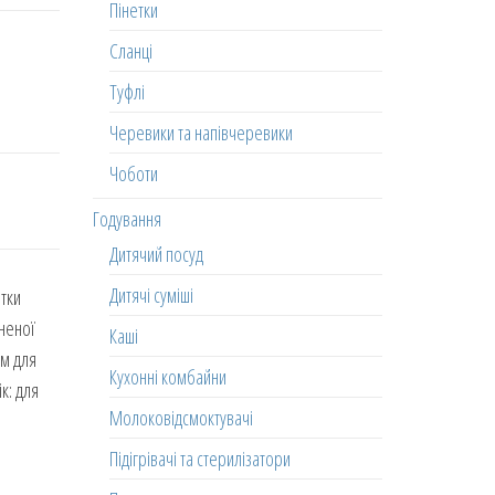
Пінетки
Сланці
Туфлі
Черевики та напівчеревики
Чоботи
Годування
Дитячий посуд
Дитячі суміші
тки
хненої
Каші
ям для
Кухонні комбайни
к: для
Молоковідсмоктувачі
Підігрівачі та стерилізатори