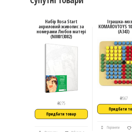
Набір Rosa Start
Іграшка-моз
акриловий живопис за
KOMAROVTOYS 10
номерами Любов матері
(А343)
(N00013082)
₴
567
₴
275
Придбати т
Придбати товар
Порівняти