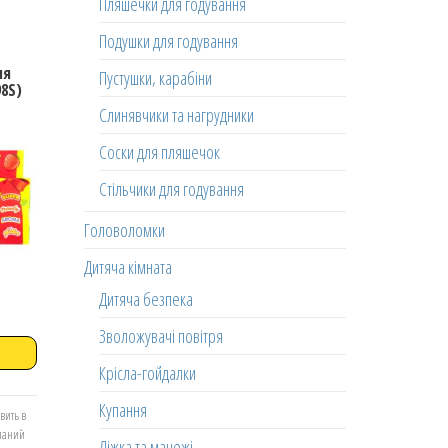
Пляшечки для годування
Подушки для годування
ня
Пустушки, карабіни
98S)
Слинявчики та нагрудники
Соски для пляшечок
Стільчики для годування
Головоломки
Дитяча кімната
Дитяча безпека
Зволожувачі повітря
Крісла-гойдалки
Купання
вить в
еланий
Ліжка та манежі