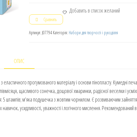
Добавить в список желаний
Сравнить
Артикул:
J07794
Категорія:
Набори для творчості і рукоділля
ОПИС
з еластичного прогумованого матеріалу і основи пінопласту. Кумедні печа
півмісяця, щасливого сонечка, дощової хмаринки, радісної веселки і усмі
ія: 5 штампів; м’яка подушечка з жовтим чорнилом. Є розвиваючим зайнятт
х навичок, усидливості, уважності і логічного мислення. Рекомендований ві