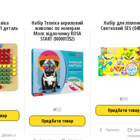
аіка
Набір Техніка акриловий
Набір для ліплен
1 деталь
живопис по номерам
Святковий SES (04
Мопс відпочинку ROSA
START (N0001352)
₴
396
₴
532
Придбати товар
овар
Придбати товар
Порівняти
Доба
Добавить в
список ж