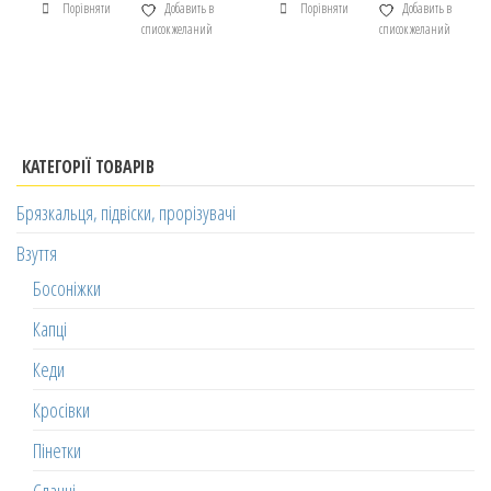
Порівняти
Добавить в
Порівняти
Добавить в
список желаний
список желаний
КАТЕГОРІЇ ТОВАРІВ
Брязкальця, підвіски, прорізувачі
Взуття
Босоніжки
Капці
Кеди
Кросівки
Пінетки