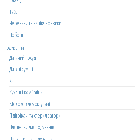
Сланці
Туфлі
Черевики та напівчеревики
Чоботи
Годування
Дитячий посуд
Дитячі суміші
Каші
Кухонні комбайни
Молоковідсмоктувачі
Підігрівачі та стерилізатори
Пляшечки для годування
Подушки для годування