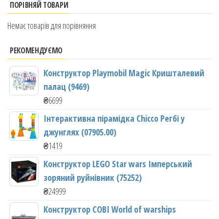
ПОРІВНЯЙ ТОВАРИ
Немає товарів для порівняння
РЕКОМЕНДУЄМО
Конструктор Playmobil Magic Кришталевий
палац (9469)
₴
6699
Інтерактивна пірамідка Chicco Регбі у
джунглях (07905.00)
₴
1419
Конструктор LEGO Star wars Імперський
зоряний руйнівник (75252)
₴
24999
Конструктор COBI World of warships