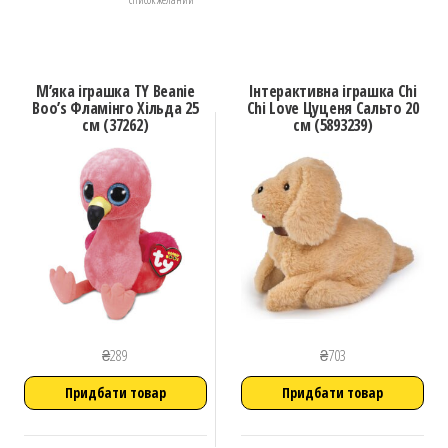
М’яка іграшка TY Beanie
Інтерактивна іграшка Chi
Boo’s Фламінго Хільда 25
Chi Love Цуценя Сальто 20
см (37262)
см (5893239)
₴
289
₴
703
Придбати товар
Придбати товар