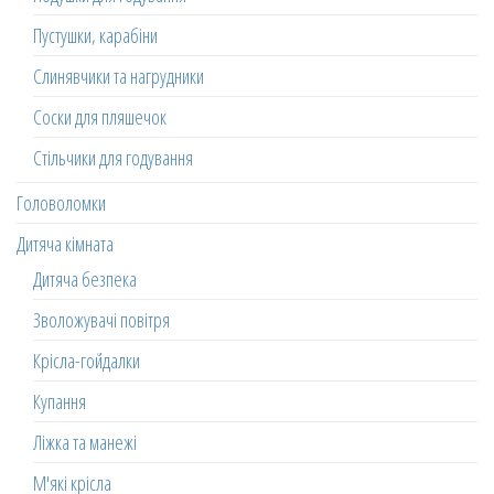
Пустушки, карабіни
Слинявчики та нагрудники
Соски для пляшечок
Стільчики для годування
Головоломки
Дитяча кімната
Дитяча безпека
Зволожувачі повітря
Крісла-гойдалки
Купання
Ліжка та манежі
М'які крісла