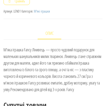
Сравнить
Артикул:
LEN01
Категорія:
М'які іграшки
ОПИС
М’яка іграшка Fancy Лінивець — просто чудовий подарунок для
маленьких шанувальників милих тваринок. Лінивець стане справжнім
другом для маляти, адже його так приємно обіймати.Іграшка
виготовлена із білого та сірого плюшу, а очі та ніс — з пластику
чорного й коричневого кольорів. Висота становить 27 см.Гра з
м’якою іграшкою Fancy розвиває емпатію, дрібну моторику, увагу та
уяву.Рекомендовано для дітей від 3-х років. Fancy
Супутні товари