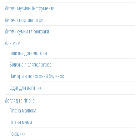
Дитячі музичні інструменти
Дитячі спортивні ігри
Дитячі сумки та рюкзаки
Для мам
Білизна допологова
Білизна післяпологова
Набори в пологовий будинок
Одяг для вагітних
Догляд та гігієна
Гігієна малюка
Гігієна мами
Горщики