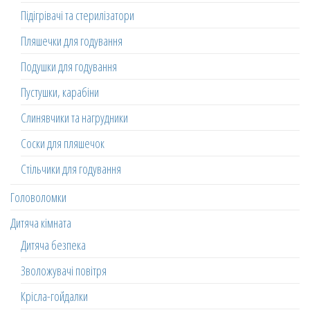
Підігрівачі та стерилізатори
Пляшечки для годування
Подушки для годування
Пустушки, карабіни
Слинявчики та нагрудники
Соски для пляшечок
Стільчики для годування
Головоломки
Дитяча кімната
Дитяча безпека
Зволожувачі повітря
Крісла-гойдалки