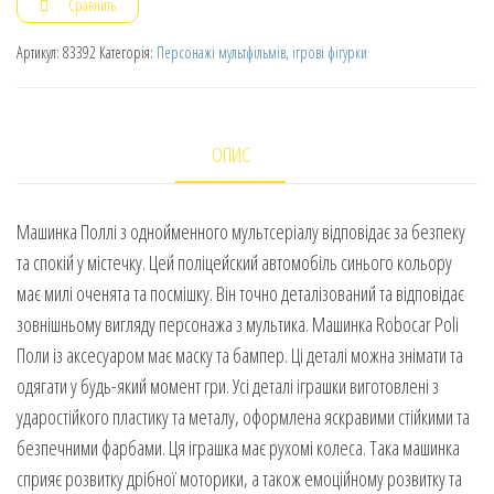
Сравнить
Артикул:
83392
Категорія:
Персонажі мультфільмів, ігрові фігурки
ОПИС
Машинка Поллі з однойменного мультсеріалу відповідає за безпеку
та спокій у містечку. Цей поліцейский автомобіль синього кольору
має милі оченята та посмішку. Він точно деталізований та відповідає
зовнішньому вигляду персонажа з мультика. Машинка Robocar Poli
Поли із аксесуаром має маску та бампер. Ці деталі можна знімати та
одягати у будь-який момент гри. Усі деталі іграшки виготовлені з
ударостійкого пластику та металу, оформлена яскравими стійкими та
безпечними фарбами. Ця іграшка має рухомі колеса. Така машинка
сприяє розвитку дрібної моторики, а також емоційному розвитку та