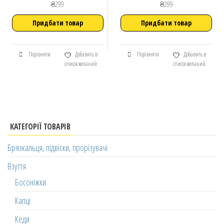
₴
299
₴
299
Придбати товар
Придбати товар
Порівняти
Добавить в
Порівняти
Добавить в
список желаний
список желаний
КАТЕГОРІЇ ТОВАРІВ
Брязкальця, підвіски, прорізувачі
Взуття
Босоніжки
Капці
Кеди