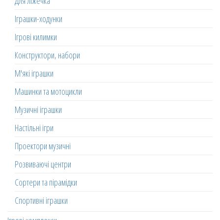
Для ліжечка
Іграшки-ходунки
Ігрові килимки
Конструктори, набори
М'які іграшки
Машинки та мотоцикли
Музичні іграшки
Настільні ігри
Проектори музичні
Розвиваючі центри
Сортери та пірамідки
Спортивні іграшки