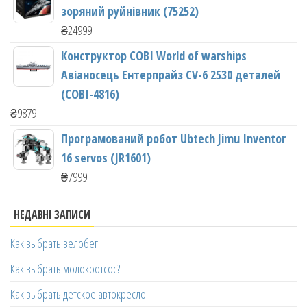
зоряний руйнівник (75252)
₴
24999
Конструктор COBI World of warships
Авіаносець Ентерпрайз CV-6 2530 деталей
(COBI-4816)
₴
9879
Програмований робот Ubtech Jimu Inventor
16 servos (JR1601)
₴
7999
НЕДАВНІ ЗАПИСИ
Как выбрать велобег
Как выбрать молокоотсос?
Как выбрать детское автокресло