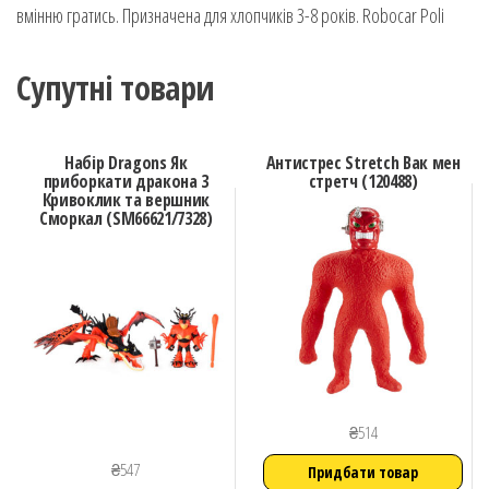
вмінню гратись. Призначена для хлопчиків 3-8 років. Robocar Poli
Супутні товари
Набір Dragons Як
Антистрес Stretch Вак мен
приборкати дракона 3
стретч (120488)
Кривоклик та вершник
Сморкал (SM66621/7328)
₴
514
₴
547
Придбати товар