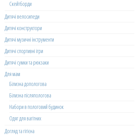
Скейтборди
Дитячі велосипеди
Дитячі конструктори
Дитячі музичні інструменти
Дитячі спортивні ігри
Дитячі сумки та рюкзаки
Для мам
Білизна допологова
Білизна післяпологова
Набори в пологовий будинок
Одяг для вагітних
Догляд та гігієна