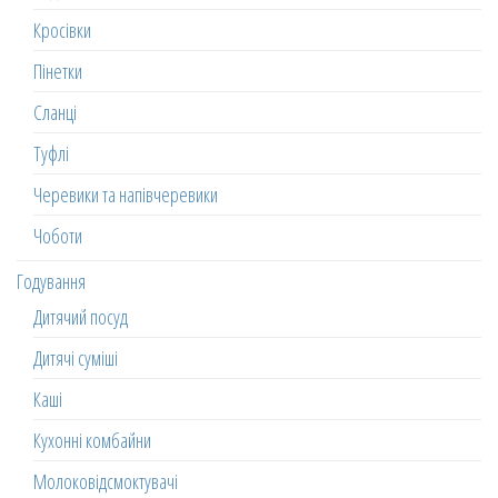
Кросівки
Пінетки
Сланці
Туфлі
Черевики та напівчеревики
Чоботи
Годування
Дитячий посуд
Дитячі суміші
Каші
Кухонні комбайни
Молоковідсмоктувачі