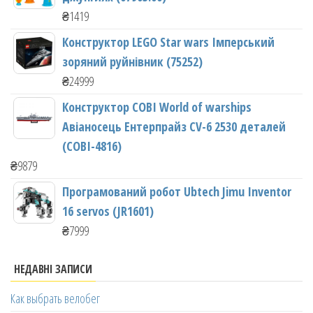
₴
1419
Конструктор LEGO Star wars Імперський
зоряний руйнівник (75252)
₴
24999
Конструктор COBI World of warships
Авіаносець Ентерпрайз CV-6 2530 деталей
(COBI-4816)
₴
9879
Програмований робот Ubtech Jimu Inventor
16 servos (JR1601)
₴
7999
НЕДАВНІ ЗАПИСИ
Как выбрать велобег