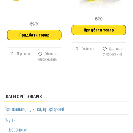
₴
499
₴
249
Придбати товар
Придбати товар
Порівняти
Добавить в
Порівняти
Добавить в
список желаний
список желаний
КАТЕГОРІЇ ТОВАРІВ
Брязкальця, підвіски, прорізувачі
Взуття
Босоніжки