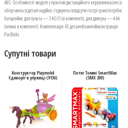
ABS. Особливості: моделі з пультом дистанційного керування;колеса
обертаються;деталі надійно з’єднуються;відсутні гострі грані;потрібні
батарейки: для пульта — 3 AG13 (в комплекті), для двигуна — 4 AA
(немає в комплекті). Комплектація: 65 деталей;наклейки;інструкція.
Pai Bloks
Супутні товари
Конструктор Playmobil
Потяг Томмі SmartМax
Єдиноріг в упряжці (9136)
(SMX 209)