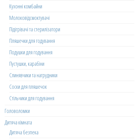
Кухонні комбайни
Молоковідсмоктувачі
Підігрівачі та стерилізатори
Пляшечки для годування
Подушки для годування
Пустушки, карабіни
Слинявчики та нагрудники
Соски для пляшечок
Стільчики для годування
Головоломки
Дитяча кімната
Дитяча безпека