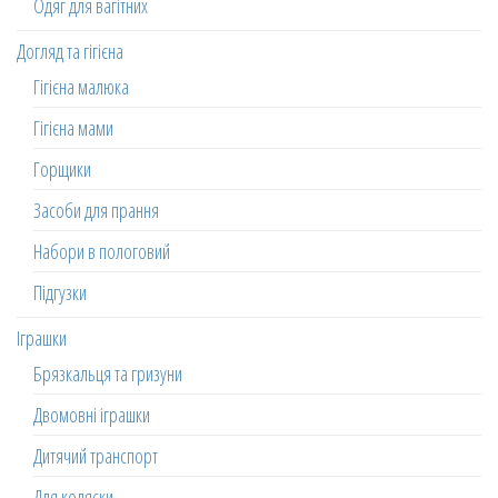
Одяг для вагітних
Догляд та гігієна
Гігієна малюка
Гігієна мами
Горщики
Засоби для прання
Набори в пологовий
Підгузки
Іграшки
Брязкальця та гризуни
Двомовні іграшки
Дитячий транспорт
Для коляски