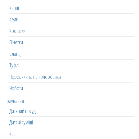
Капці
Кеди
Кросівки
Пінетки
Сланці
Туфлі
Черевики та напівчеревики
Чоботи
Годування
Дитячий посуд
Дитячі суміші
Каші