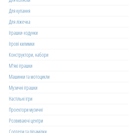
Для купання
Для ліжечка
Іграшки-ходунки
Ігрові килимки
Конструктори, набори
М'які іграшки
Машинки та мотоцикли
Музичні іграшки
Настільні ігри
Проектори музичні
Розвиваючі центри
Сортери та пірамідки