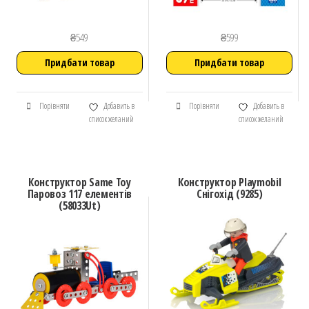
₴
549
₴
599
Придбати товар
Придбати товар
Порівняти
Добавить в
Порівняти
Добавить в
список желаний
список желаний
Конструктор Same Toy
Конструктор Playmobil
Паровоз 117 елементів
Снігохід (9285)
(58033Ut)