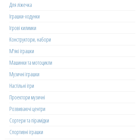
Для ліжечка
Іграшки-ходунки
Ігрові килимки
Конструктори, набори
М'які іграшки
Машинки та мотоцикли
Музичні іграшки
Настільні ігри
Проектори музичні
Розвиваючі центри
Сортери та пірамідки
Спортивні іграшки