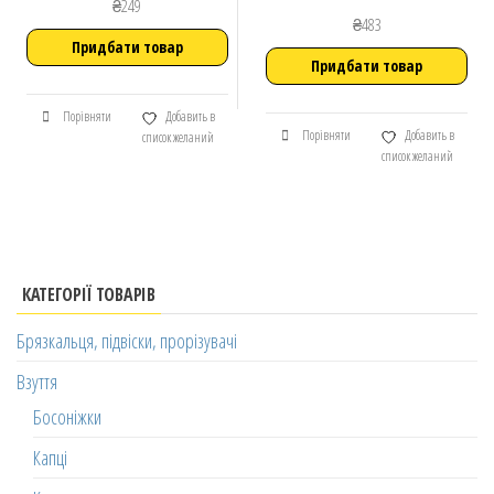
₴
249
₴
483
Придбати товар
Придбати товар
Порівняти
Добавить в
Порівняти
Добавить в
список желаний
список желаний
КАТЕГОРІЇ ТОВАРІВ
Брязкальця, підвіски, прорізувачі
Взуття
Босоніжки
Капці