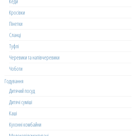
Кеди
Кросівки
Пінетки
Сланці
Туфлі
Черевики та напівчеревики
Чоботи
Годування
Дитячий посуд
Дитячі суміші
Каші
Кухонні комбайни
Молоковідсмоктувачі