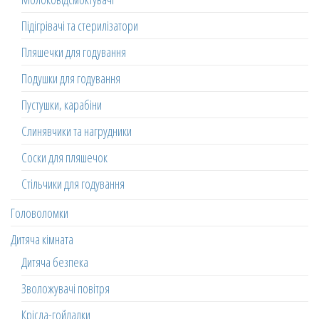
Підігрівачі та стерилізатори
Пляшечки для годування
Подушки для годування
Пустушки, карабіни
Слинявчики та нагрудники
Соски для пляшечок
Стільчики для годування
Головоломки
Дитяча кімната
Дитяча безпека
Зволожувачі повітря
Крісла-гойдалки