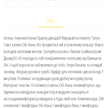
ОПИС
Хочеш стати магістром Ордену джедаїв? Вирушай на планету Татуїн.
Там є хатина Обі-Вана. Всі предмети в ній в бежевому кольорі. Вчися
володіти світловим мечем. Тренуйся разом із Люком Скайвокером!
Дроид R2-02 передасть тобі повідомлення-голограму від Принцеси
Леї. А щоб вороги не наблизилися до тебе, бери бінокль та оглядай
околиці. Фігурки рухомі в тулубі. Підійде для хлопчиків і дівчаток від 7-
ми років. Розвиває: координацію рухів;дрібну моторику;логіку.
Матеріал: пластик. Особливості житла Обі-Вана: великий купол, що
піднімається;модульні зони для ігор;в модулях знаходяться
аксесуари;мініфігурки розміщують в будь-якій зоні. Комплектація: 200
елементів;1 мініфігурка Обі-Вана;1 мініфігурка Люка;1 мініфігурка