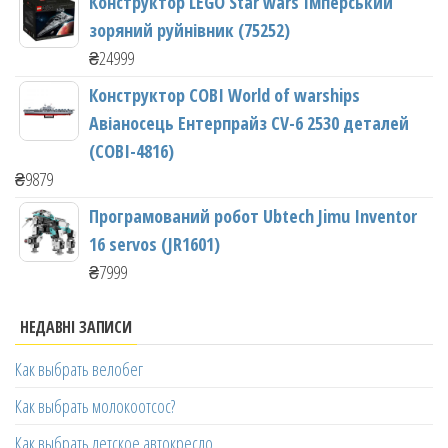
Конструктор LEGO Star wars Імперський
зоряний руйнівник (75252)
₴
24999
Конструктор COBI World of warships
Авіаносець Ентерпрайз CV-6 2530 деталей
(COBI-4816)
₴
9879
Програмований робот Ubtech Jimu Inventor
16 servos (JR1601)
₴
7999
НЕДАВНІ ЗАПИСИ
Как выбрать велобег
Как выбрать молокоотсос?
Как выбрать детское автокресло