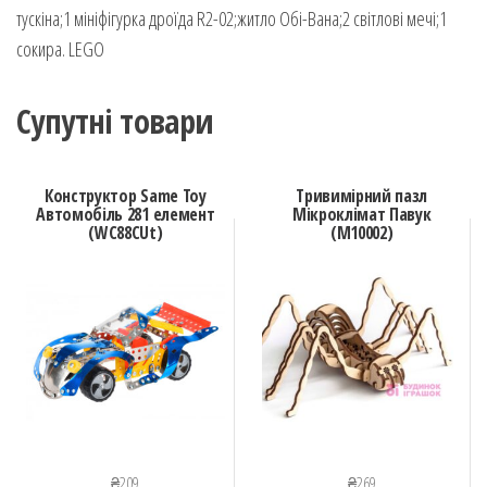
тускіна;1 мініфігурка дроїда R2-02;житло Обі-Вана;2 світлові мечі;1
сокира. LEGO
Супутні товари
Конструктор Same Toy
Тривимірний пазл
Автомобіль 281 елемент
Мікроклімат Павук
(WC88CUt)
(М10002)
₴
209
₴
269