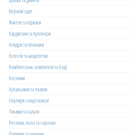
Брюки та джинси
Верхній одяг
Жакети та піджаки
Кардигани та пуловери
Ковдри та пелюшки
Колготи та шкарпетки
Комбінезони, комплекти та боді
Костюми
Купальники та плавки
Окуляри сонцезахисні
Піжами та халати
Реглани, поло та сорочки
Рушники та накидки