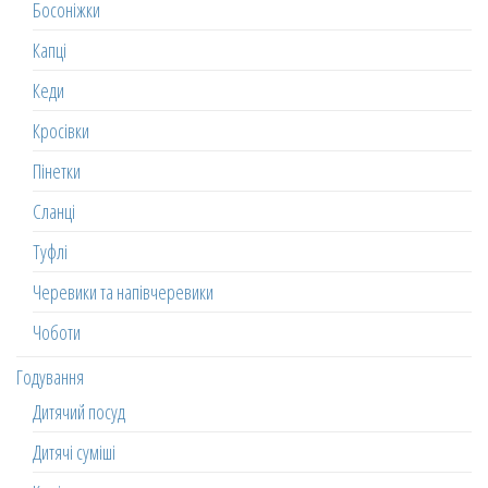
Босоніжки
Капці
Кеди
Кросівки
Пінетки
Сланці
Туфлі
Черевики та напівчеревики
Чоботи
Годування
Дитячий посуд
Дитячі суміші