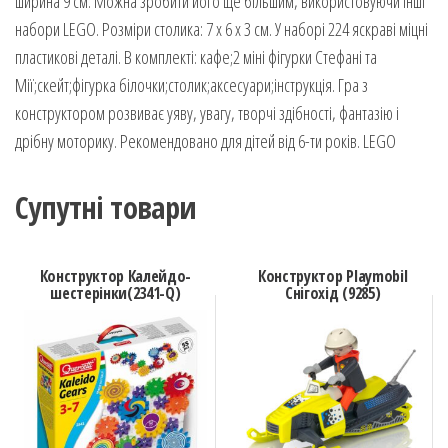
ширина 9 см. Можна зробити його ще більшим, використовуючи інші
набори LEGO. Розміри столика: 7 х 6 х 3 см. У наборі 224 яскраві міцні
пластикові деталі. В комплекті: кафе;2 міні фігурки Стефані та
Мії;скейт;фігурка білочки;столик;аксесуари;інструкція. Гра з
конструктором розвиває уяву, увагу, творчі здібності, фантазію і
дрібну моторику. Рекомендовано для дітей від 6-ти років. LEGO
Супутні товари
Конструктор Калейдо-
Конструктор Playmobil
шестерінки(2341-Q)
Снігохід (9285)