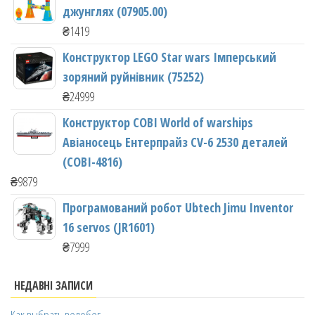
джунглях (07905.00)
₴
1419
Конструктор LEGO Star wars Імперський
зоряний руйнівник (75252)
₴
24999
Конструктор COBI World of warships
Авіаносець Ентерпрайз CV-6 2530 деталей
(COBI-4816)
₴
9879
Програмований робот Ubtech Jimu Inventor
16 servos (JR1601)
₴
7999
НЕДАВНІ ЗАПИСИ