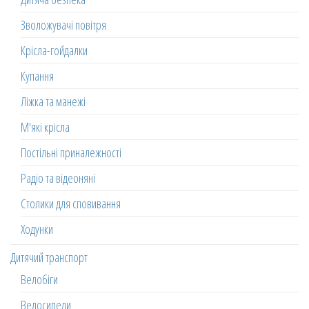
Зволожувачі повітря
Крісла-гойдалки
Купання
Ліжка та манежі
М'які крісла
Постільні приналежності
Радіо та відеоняні
Столики для сповивання
Ходунки
Дитячий транспорт
Велобіги
Велосипеди