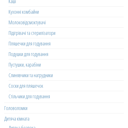
Каші
Кухонні комбайни
Молоковідсмоктувачі
Підігрівачі та стерилізатори
Пляшечки для годування
Подушки для годування
Пустушки, карабіни
Слинявчики та нагрудники
Соски для пляшечок
Стільчики для годування
Головоломки
Дитяча кімната
Дитяча безпека