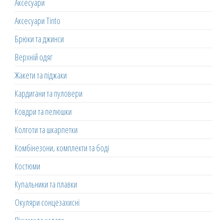
Аксесуари
Аксесуари Tinto
Брюки та джинси
Верхній одяг
Жакети та піджаки
Кардигани та пуловери
Ковдри та пелюшки
Колготи та шкарпетки
Комбінезони, комплекти та боді
Костюми
Купальники та плавки
Окуляри сонцезахисні