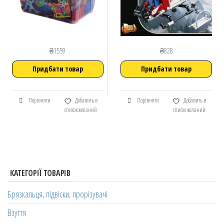
₴
1559
₴
828
Придбати товар
Придбати товар
Порівняти
Добавить в
Порівняти
Добавить в
список желаний
список желаний
КАТЕГОРІЇ ТОВАРІВ
Брязкальця, підвіски, прорізувачі
Взуття