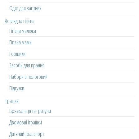
Одяг для вагітних
Догляд та гігієна
Гігієна малюка
Гігієна мами
Горщики
Засоби для прання
Набори в пологовий
Підгузки
Іграшки
Брязкальця та гризуни
Двомовні іграшки
Дитячий транспорт