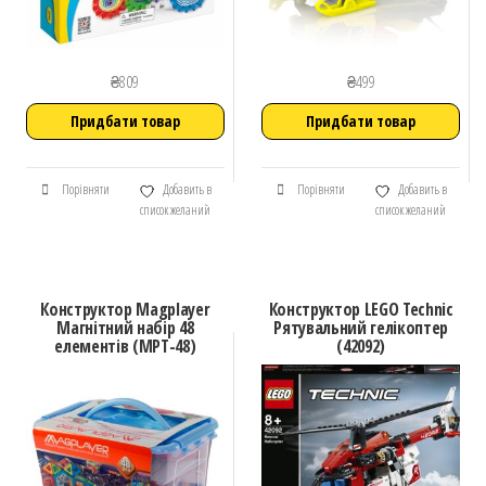
₴
809
₴
499
Придбати товар
Придбати товар
Порівняти
Добавить в
Порівняти
Добавить в
список желаний
список желаний
Конструктор Magplayer
Конструктор LEGO Technic
Магнітний набір 48
Рятувальний гелікоптер
елементів (MPT-48)
(42092)