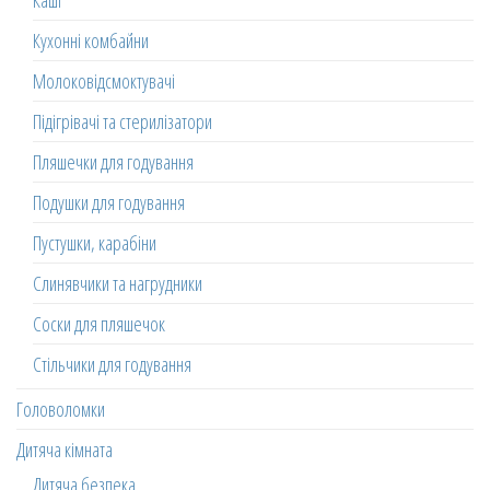
Каші
Кухонні комбайни
Молоковідсмоктувачі
Підігрівачі та стерилізатори
Пляшечки для годування
Подушки для годування
Пустушки, карабіни
Слинявчики та нагрудники
Соски для пляшечок
Стільчики для годування
Головоломки
Дитяча кімната
Дитяча безпека