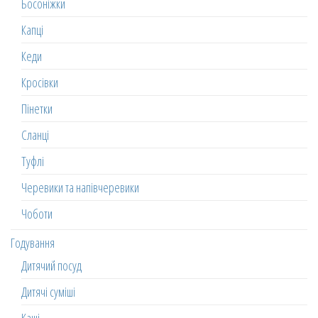
Босоніжки
Капці
Кеди
Кросівки
Пінетки
Сланці
Туфлі
Черевики та напівчеревики
Чоботи
Годування
Дитячий посуд
Дитячі суміші