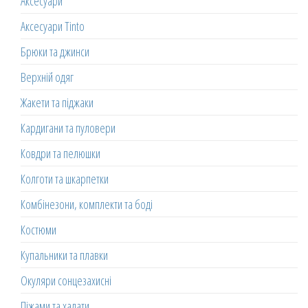
Аксесуари
Аксесуари Tinto
Брюки та джинси
Верхній одяг
Жакети та піджаки
Кардигани та пуловери
Ковдри та пелюшки
Колготи та шкарпетки
Комбінезони, комплекти та боді
Костюми
Купальники та плавки
Окуляри сонцезахисні
Піжами та халати