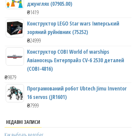
джунглях (07905.00)
₴
1419
Конструктор LEGO Star wars Імперський
зоряний руйнівник (75252)
₴
24999
Конструктор COBI World of warships
Авіаносець Ентерпрайз CV-6 2530 деталей
(COBI-4816)
₴
9879
Програмований робот Ubtech Jimu Inventor
16 servos (JR1601)
₴
7999
НЕДАВНІ ЗАПИСИ
Как выбрать велобег