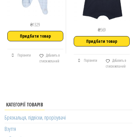
₴
1329
₴
569
Придбати товар
Придбати товар
Порівняти
Добавить в
Порівняти
Добавить в
список желаний
список желаний
КАТЕГОРІЇ ТОВАРІВ
Брязкальця, підвіски, прорізувачі
Взуття