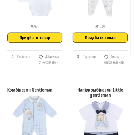
₴
269
₴
1249
Придбати товар
Придбати товар
Порівняти
Добавить в
Порівняти
Добавить в
список желаний
список желаний
Комбінезон Gentleman
Напівкомбінезон Little
gentleman