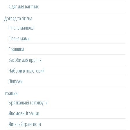
Одяг для вагітних
Догляд та гігієна
Гігієна малюка
Гігієна мами
Горщики
Засоби для прання
Набори в пологовий
Підгузки
Іграшки
Брязкальця та гризуни
Двомовні іграшки
Дитячий транспорт