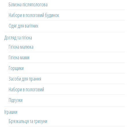
Білизна післяпологова
Набори в пологовий будинок
Одяг для вагітних
Догляд та гігієна
Гігієна малюка
Гігієна мами
Горщики
Засоби для прання
Набори в пологовий
Підгузки
Іграшки
Брязкальця та гризуни