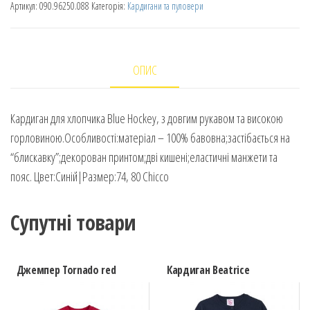
Артикул:
090.96250.088
Категорія:
Кардигани та пуловери
ОПИС
Кардиган для хлопчика Blue Hockey, з довгим рукавом та високою
горловиною.Особливості:матеріал – 100% бавовна;застібається на
“блискавку”;декорован принтом;дві кишені;еластичні манжети та
пояс. Цвет:Синій|Размер:74, 80 Chicco
Супутні товари
Джемпер Tornado red
Кардиган Beatrice