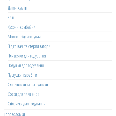
Дитячі суміші
Каші
Кухонні комбайни
Молоковідсмоктувачі
Підігрівачі та стерилізатори
Пляшечки для годування
Подушки для годування
Пустушки, карабіни
Слинявчики та нагрудники
Соски для пляшечок
Стільчики для годування
Головоломки