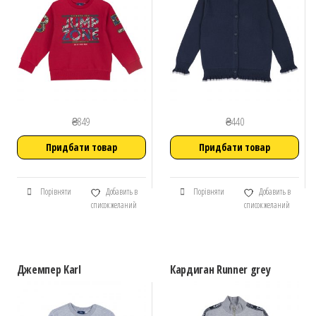
₴
849
₴
440
Придбати товар
Придбати товар
Порівняти
Добавить в
Порівняти
Добавить в
список желаний
список желаний
Джемпер Karl
Кардиган Runner grey