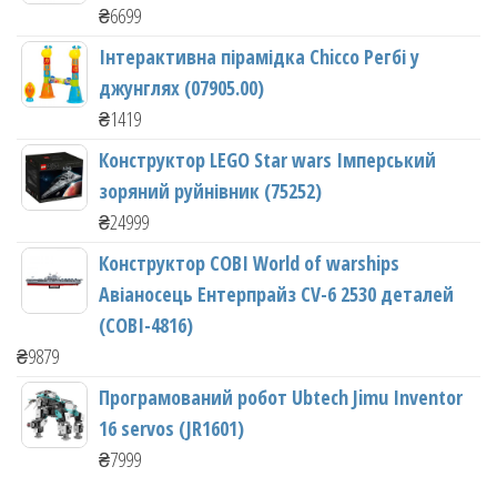
₴
6699
Інтерактивна пірамідка Chicco Регбі у
джунглях (07905.00)
₴
1419
Конструктор LEGO Star wars Імперський
зоряний руйнівник (75252)
₴
24999
Конструктор COBI World of warships
Авіаносець Ентерпрайз CV-6 2530 деталей
(COBI-4816)
₴
9879
Програмований робот Ubtech Jimu Inventor
16 servos (JR1601)
₴
7999