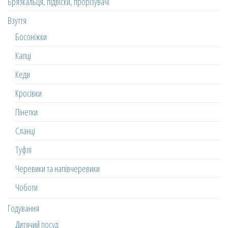
Брязкальця, підвіски, прорізувачі
Взуття
Босоніжки
Капці
Кеди
Кросівки
Пінетки
Сланці
Туфлі
Черевики та напівчеревики
Чоботи
Годування
Дитячий посуд