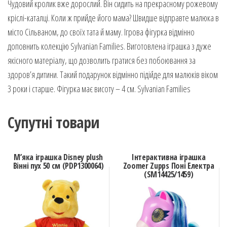
Чудовий кролик вже дорослий. Він сидить на прекрасному рожевому
кріслі-каталці. Коли ж прийде його мама? Швидше відправте малюка в
місто Сільваном, до своїх тата й маму. Ігрова фігурка відмінно
доповнить колекцію Sylvanian Families. Виготовлена іграшка з дуже
якісного матеріалу, що дозволить гратися без побоювання за
здоров’я дитини. Такий подарунок відмінно підійде для малюків віком
3 роки і старше. Фігурка має висоту – 4 см. Sylvanian Families
Супутні товари
М’яка іграшка Disney plush
Інтерактивна іграшка
Вінні пух 50 см (PDP1300064)
Zoomer Zupps Поні Електра
(SM14425/1459)