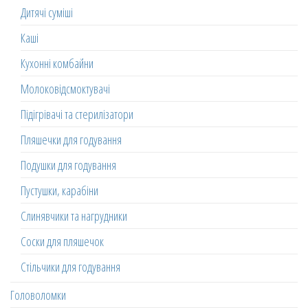
Дитячі суміші
Каші
Кухонні комбайни
Молоковідсмоктувачі
Підігрівачі та стерилізатори
Пляшечки для годування
Подушки для годування
Пустушки, карабіни
Слинявчики та нагрудники
Соски для пляшечок
Стільчики для годування
Головоломки