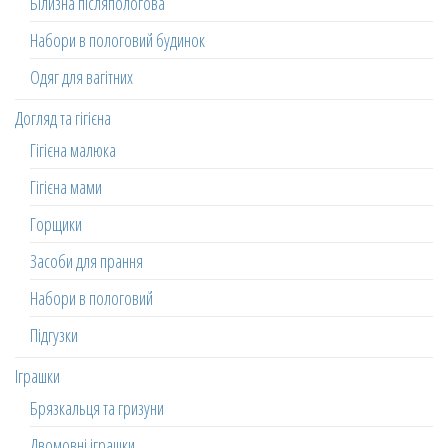
Білизна післяпологова
Набори в пологовий будинок
Одяг для вагітних
Догляд та гігієна
Гігієна малюка
Гігієна мами
Горщики
Засоби для прання
Набори в пологовий
Підгузки
Іграшки
Брязкальця та гризуни
Двомовні іграшки