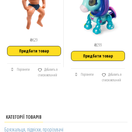
₴
629
₴
299
Придбати товар
Придбати товар
Порівняти
Добавить в
Порівняти
Добавить в
список желаний
список желаний
КАТЕГОРІЇ ТОВАРІВ
Брязкальця, підвіски, прорізувачі