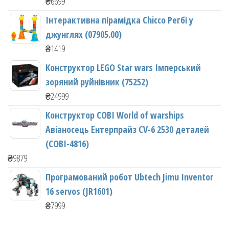
₴
6699
Інтерактивна пірамідка Chicco Регбі у
джунглях (07905.00)
₴
1419
Конструктор LEGO Star wars Імперський
зоряний руйнівник (75252)
₴
24999
Конструктор COBI World of warships
Авіаносець Ентерпрайз CV-6 2530 деталей
(COBI-4816)
₴
9879
Програмований робот Ubtech Jimu Inventor
16 servos (JR1601)
₴
7999