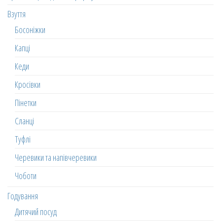
Взуття
Босоніжки
Капці
Кеди
Кросівки
Пінетки
Сланці
Туфлі
Черевики та напівчеревики
Чоботи
Годування
Дитячий посуд