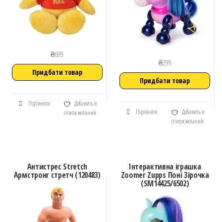
₴
699
₴
299
Придбати товар
Придбати товар
Порівняти
Добавить в
Порівняти
Добавить в
список желаний
список желаний
Антистрес Stretch
Інтерактивна іграшка
Армстронг стретч (120483)
Zoomer Zupps Поні Зірочка
(SM14425/6502)