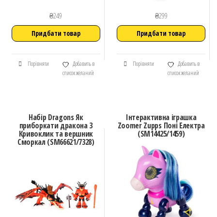
₴
249
₴
299
Придбати товар
Придбати товар
Порівняти
Добавить в
Порівняти
Добавить в
список желаний
список желаний
Набір Dragons Як
Інтерактивна іграшка
приборкати дракона 3
Zoomer Zupps Поні Електра
Кривоклик та вершник
(SM14425/1459)
Сморкал (SM66621/7328)