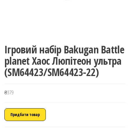
Ігровий набір Bakugan Battle
planet Хаос Люпітеон ультра
(SM64423/SM64423-22)
₴
379
Придбати товар