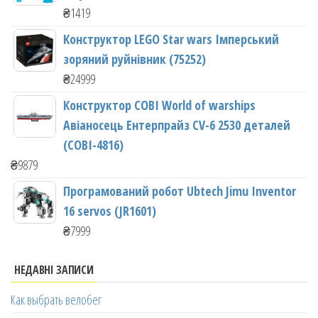
₴
1419
Конструктор LEGO Star wars Імперський
зоряний руйнівник (75252)
₴
24999
Конструктор COBI World of warships
Авіаносець Ентерпрайз CV-6 2530 деталей
(COBI-4816)
₴
9879
Програмований робот Ubtech Jimu Inventor
16 servos (JR1601)
₴
7999
НЕДАВНІ ЗАПИСИ
Как выбрать велобег