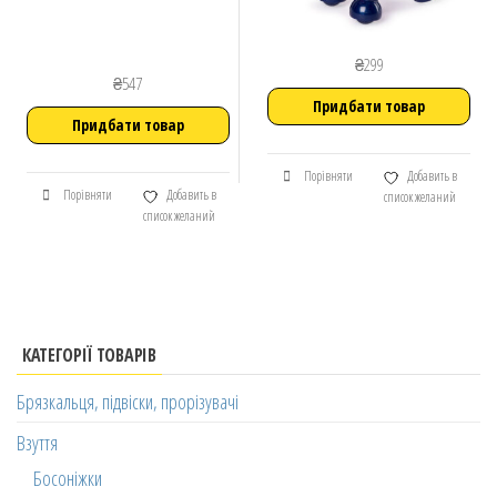
₴
299
₴
547
Придбати товар
Придбати товар
Порівняти
Добавить в
Порівняти
Добавить в
список желаний
список желаний
КАТЕГОРІЇ ТОВАРІВ
Брязкальця, підвіски, прорізувачі
Взуття
Босоніжки