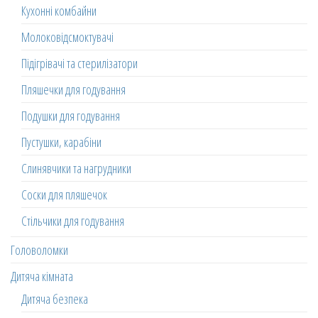
Кухонні комбайни
Молоковідсмоктувачі
Підігрівачі та стерилізатори
Пляшечки для годування
Подушки для годування
Пустушки, карабіни
Слинявчики та нагрудники
Соски для пляшечок
Стільчики для годування
Головоломки
Дитяча кімната
Дитяча безпека