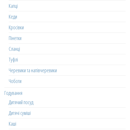
Капці
Кеди
Кросівки
Пінетки
Сланці
Туфлі
Черевики та напівчеревики
Чоботи
Годування
Дитячий посуд
Дитячі суміші
Каші