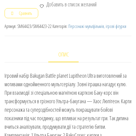
Добавить в список желаний
Сравнить
Артикул:
SM64423/SM64423-22
Категорія:
Персонажі мультфільмів, ігрові фігурки
ОПИС
Ігровий набір Bakugan Battle planet Lupitheon Ultra виготовлений за
мотивами однойменного мультсеріалу. Зовні іграшка нагадує кулю.
При взаємодії зі спеціальною магнітною карткою Баку-корс він
трансформується в грізного Ультра-бакугана — Хаос Люпітеон. Карти
персонажа та суперздібностей можуть покращувати бойові
показники під час поєдинку, що впливає на результат гри. Так дитина
вчиться аналізувати, продумувати дії та стратегію битви.
Комплектація: 1 Ультра Бакуган; 2 BakuCores; картки з