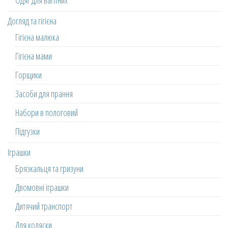
Одяг для вагітних
Догляд та гігієна
Гігієна малюка
Гігієна мами
Горщики
Засоби для прання
Набори в пологовий
Підгузки
Іграшки
Брязкальця та гризуни
Двомовні іграшки
Дитячий транспорт
Для коляски