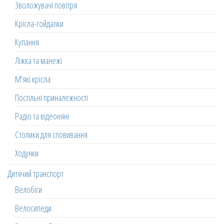
Зволожувачі повітря
Крісла-гойдалки
Купання
Ліжка та манежі
М'які крісла
Постільні приналежності
Радіо та відеоняні
Столики для сповивання
Ходунки
Дитячий транспорт
Велобіги
Велосипеди