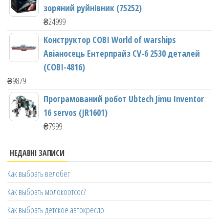
зоряний руйнівник (75252)
₴
24999
Конструктор COBI World of warships
Авіаносець Ентерпрайз CV-6 2530 деталей
(COBI-4816)
₴
9879
Програмований робот Ubtech Jimu Inventor
16 servos (JR1601)
₴
7999
НЕДАВНІ ЗАПИСИ
Как выбрать велобег
Как выбрать молокоотсос?
Как выбрать детское автокресло