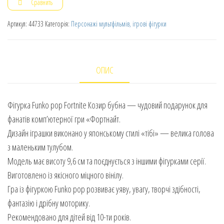
Сравнить
Артикул:
44733
Категорія:
Персонажі мультфільмів, ігрові фігурки
ОПИС
Фігурка Funko pop Fortnite Козир бубна — чудовий подарунок для
фанатів комп’ютерної гри «Фортнайт.
Дизайн іграшки виконано у японському стилі «тібі» — велика голова
з маленьким тулубом.
Модель має висоту 9,6 см та поєднується з іншими фігурками серії.
Виготовлено із якісного міцного вінілу.
Гра із фігуркою Funko pop розвиває уяву, увагу, творчі здібності,
фантазію і дрібну моторику.
Рекомендовано для дітей від 10-ти років.