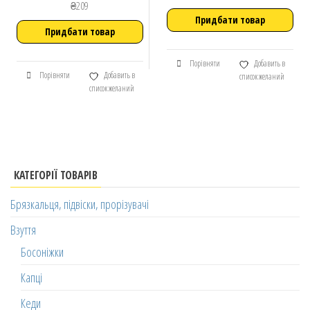
₴
209
Придбати товар
Придбати товар
Порівняти
Добавить в
Порівняти
Добавить в
список желаний
список желаний
КАТЕГОРІЇ ТОВАРІВ
Брязкальця, підвіски, прорізувачі
Взуття
Босоніжки
Капці
Кеди