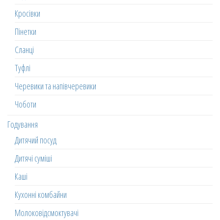
Кросівки
Пінетки
Сланці
Туфлі
Черевики та напівчеревики
Чоботи
Годування
Дитячий посуд
Дитячі суміші
Каші
Кухонні комбайни
Молоковідсмоктувачі