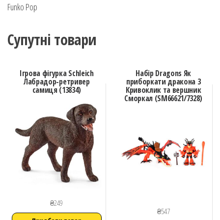
Funko Pop
Супутні товари
Ігрова фігурка Schleich
Набір Dragons Як
Лабрадор-ретривер
приборкати дракона 3
самиця (13834)
Кривоклик та вершник
Сморкал (SM66621/7328)
₴
249
₴
547