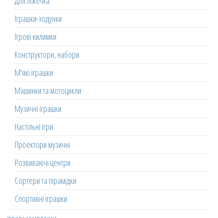
Для ліжечка
Іграшки-ходунки
Ігрові килимки
Конструктори, набори
М'які іграшки
Машинки та мотоцикли
Музичні іграшки
Настільні ігри
Проектори музичні
Розвиваючі центри
Сортери та пірамідки
Спортивні іграшки