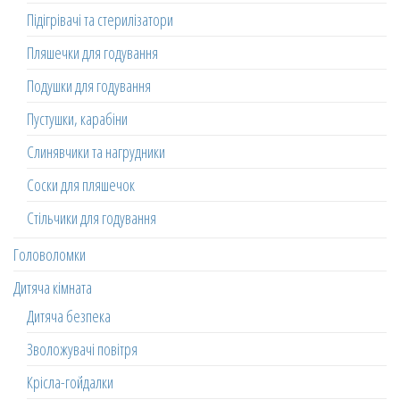
Підігрівачі та стерилізатори
Пляшечки для годування
Подушки для годування
Пустушки, карабіни
Слинявчики та нагрудники
Соски для пляшечок
Стільчики для годування
Головоломки
Дитяча кімната
Дитяча безпека
Зволожувачі повітря
Крісла-гойдалки