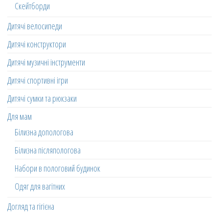
Скейтборди
Дитячі велосипеди
Дитячі конструктори
Дитячі музичні інструменти
Дитячі спортивні ігри
Дитячі сумки та рюкзаки
Для мам
Білизна допологова
Білизна післяпологова
Набори в пологовий будинок
Одяг для вагітних
Догляд та гігієна