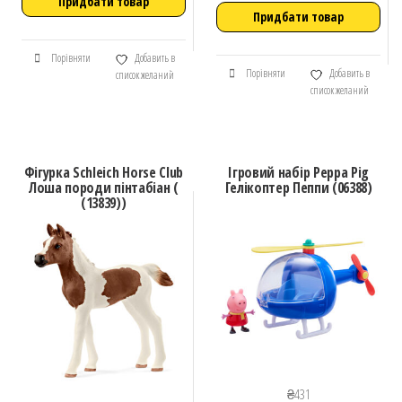
Придбати товар
Придбати товар
Порівняти
Добавить в
Порівняти
Добавить в
список желаний
список желаний
Фігурка Schleich Horse Club
Ігровий набір Peppa Pig
Лоша породи пінтабіан (
Гелікоптер Пеппи (06388)
(13839))
₴
431